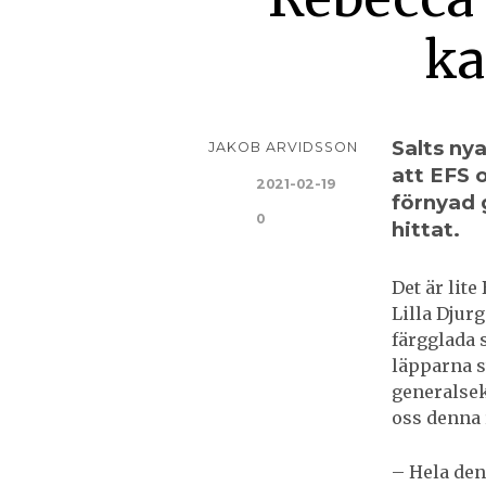
ka
Salts ny
JAKOB ARVIDSSON
att EFS 
2021-02-19
förnyad 
0
hittat.
Det är lite
Lilla Djur
färgglada 
läpparna s
generalsek
oss denna 
– Hela den