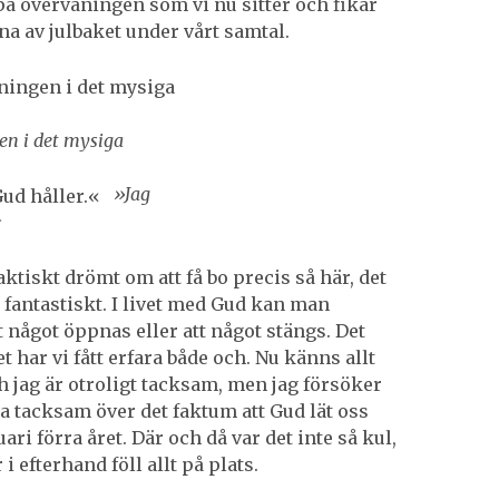
 på övervåningen som vi nu sitter och fikar
na av julbaket under vårt samtal.
en i det mysiga
»Jag
«
aktiskt drömt om att få bo precis så här, det
 fantastiskt. I livet med Gud kan man
t något öppnas eller att något stängs. Det
t har vi fått erfara både och. Nu känns allt
ch jag är otroligt tacksam, men jag försöker
ka tacksam över det faktum att Gud lät oss
uari förra året. Där och då var det inte så kul,
i efterhand föll allt på plats.