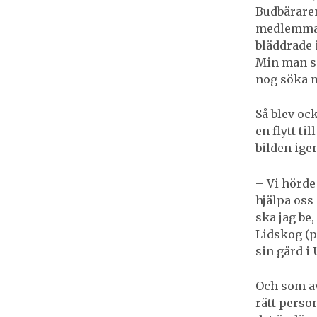
Budbäraren
medlemmar 
bläddrade i
Min man sa 
nog söka mi
Så blev ock
en flytt ti
bilden igen
– Vi hörde
hjälpa oss 
ska jag be
Lidskog (pr
sin gård i
Och som av
rätt person