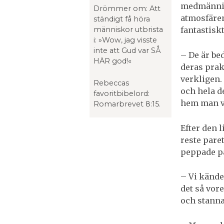
medmännisk
Drömmer om: Att
atmosfären
ständigt få höra
människor utbrista
fantastiskt
i: »Wow, jag visste
inte att Gud var SÅ
– De är b
HÄR god!«
deras prak
verkligen.
Rebeccas
och hela d
favoritbibelord:
hem man vi
Romarbrevet 8:15.
Efter den 
reste paret
peppade på 
– Vi kände
det så vore
och stannar