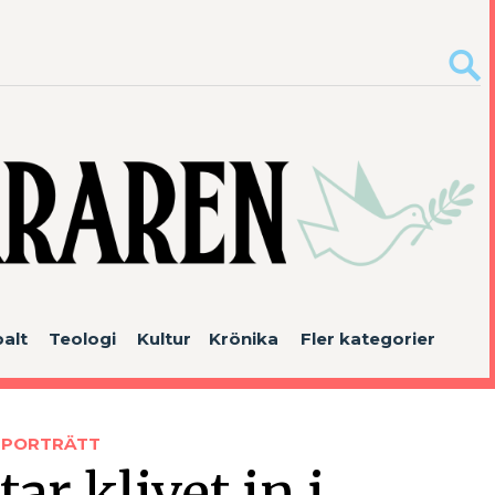
alt
Teologi
Kultur
Krönika
Fler kategorier
PORTRÄTT
ar klivet in i