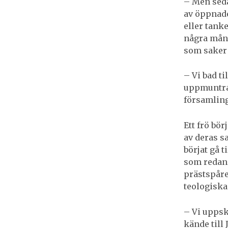
– Men seda
av öppnade
eller tanke
några måna
som saker 
– Vi bad t
uppmuntrad
församling
Ett frö bö
av deras s
börjat gå t
som redan 
prästspåre
teologiska
– Vi uppsk
kände till