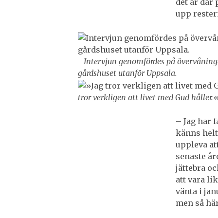
det är där
upp rester
Intervjun genomfördes på övervåning
gårdshuset utanför Uppsala.
tror verkligen att livet med Gud håller.
– Jag har f
känns helt
uppleva at
senaste åre
jättebra o
att vara li
vänta i jan
men så här 