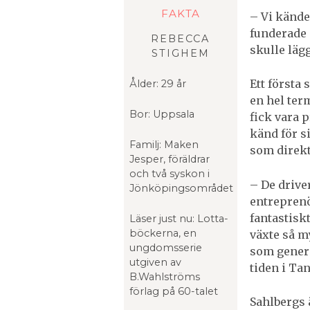
FAKTA
– Vi kände
funderade 
REBECCA
skulle läg
STIGHEM
Ett första
Ålder: 29 år
en hel term
Bor: Uppsala
fick vara 
känd för s
Familj: Maken
som direkt
Jesper, föräldrar
och två syskon i
– De drive
Jönköpingsområdet
entreprenö
fantastisk
Läser just nu: Lotta-
böckerna, en
växte så my
ungdomsserie
som genera
utgiven av
tiden i Ta
B.Wahlströms
förlag på 60-talet
Sahlbergs ä