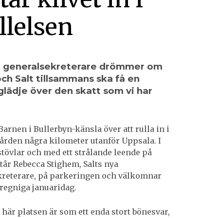
llelsen
a generalsekreterare drömmer om
och Salt tillsammans ska få en
glädje över den skatt som vi har
 Barnen i Bullerbyn-känsla över att rulla in i
gården några kilometer utanför Uppsala. I
stövlar och med ett strålande leende på
tår Rebecca Stighem, Salts nya
reterare, på parkeringen och välkomnar
regniga januaridag.
 här platsen är som ett enda stort bönesvar,