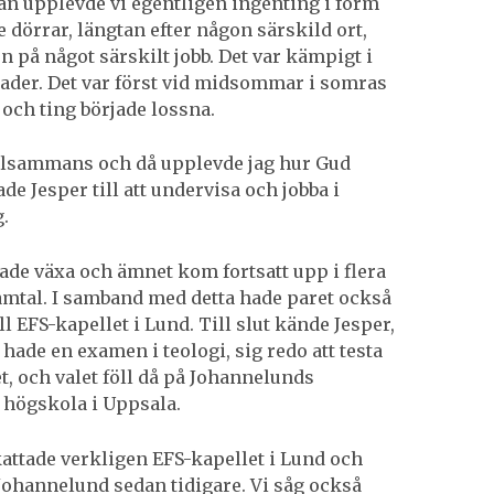
n upplevde vi egentligen ingenting i form
 dörrar, längtan efter någon särskild ort,
n på något särskilt jobb. Det var kämpigt i
der. Det var först vid midsommar i somras
och ting började lossna.
illsammans och då upplevde jag hur Gud
e Jesper till att undervisa och jobba i
.
rjade växa och ämnet kom fortsatt upp i flera
amtal. I samband med detta hade paret också
ill EFS-kapellet i Lund. Till slut kände Jesper,
hade en examen i teologi, sig redo att testa
t, och valet föll då på Johannelunds
 högskola i Uppsala.
attade verkligen EFS-kapellet i Lund och
 Johannelund sedan tidigare. Vi såg också