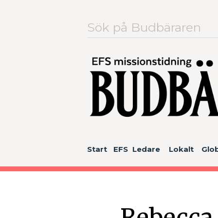
Sök
efter:
Start
EFS
Ledare
Lokalt
Glob
Rebecca t