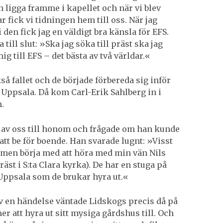
 ligga framme i kapellet och när vi blev
fick vi tidningen hem till oss. När jag
 den fick jag en väldigt bra känsla för EFS.
till slut: »Ska jag söka till präst ska jag
g till EFS – det bästa av två världar.«
så fallet och de började förbereda sig inför
ll Uppsala. Då kom Carl-Erik Sahlberg in i
.
 av oss till honom och frågade om han kunde
att be för boende. Han svarade lugnt: »Visst
, men börja med att höra med min vän Nils
äst i S:ta Clara kyrka). De har en stuga på
 Uppsala som de brukar hyra ut.«
 en händelse väntade Lidskogs precis då på
er att hyra ut sitt mysiga gårdshus till. Och