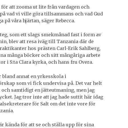
 för att zooma ut lite från vardagen och
på vad vi ville göra tillsammans och vad Gud
ga på våra hjärtan, säger Rebecca.
 steg, som ett slags smekmånad fast i form av
in, blev att resa iväg till Tanzania där de
praktikanter hos prästen Carl-Erik Sahlberg,
ina många böcker och sitt mångåriga arbete
or i S:ta Clara kyrka, och hans fru Overa.
r bland annat en yrkesskola i
rskap som vi fick undervisa på. Det var helt
t och samtidigt en jätteutmaning, men jag
cket. Jag tror inte att jag hade suttit här idag
lsekreterare för Salt om det inte vore för
nzania.
r kända för att se och ställa upp för sina