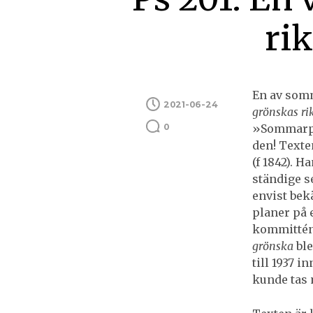
ri
En av somm
2021-06-24
grönskas ri
0
»Sommarps
den! Texte
(f 1842). 
ständige s
envist bek
planer på 
kommittén.
grönska
ble
till 1937 
kunde tas 