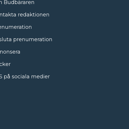
 Budbäraren
ntakta redaktionen
enumeration
sluta prenumeration
nonsera
cker
S på sociala medier