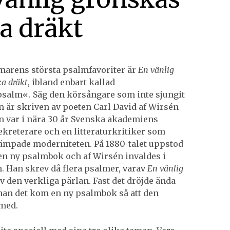
ka dräkt
arens största psalmfavoriter är
En vänlig
ka dräkt
, ibland enbart kallad
alm«. Säg den körsångare som inte sjungit
n är skriven av poeten Carl David af Wirsén
Han var i nära 30 år Svenska akademiens
ekreterare och en litteraturkritiker som
ämpade moderniteten. På 1880-talet uppstod
en ny psalmbok och af Wirsén invaldes i
 Han skrev då flera psalmer, varav
En vänlig
v den verkliga pärlan. Fast det dröjde ända
innan det kom en ny psalmbok så att den
med.