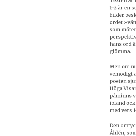
Texten är l
1–2 är en 
bilder bes
ordet »vän
som möter 
perspekti
hans ord är
glömma.
Men om nu 
vemodigt al
poeten sju
Höga Visan
påminns vi
ibland ock
med vers 1
Den omtyc
Åhlén, som