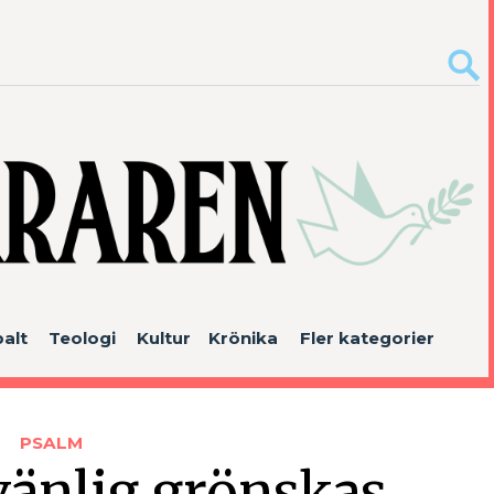
alt
Teologi
Kultur
Krönika
Fler kategorier
PSALM
vänlig grönskas