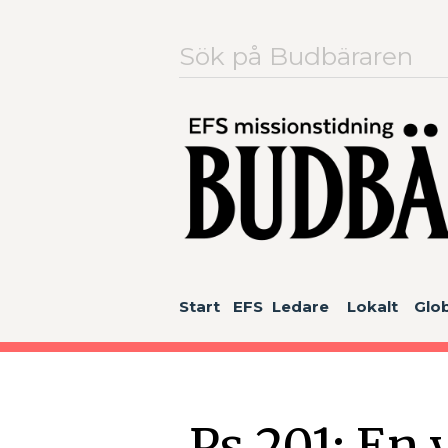
Sök
efter:
Start
EFS
Ledare
Lokalt
Glob
Ps 201: En 