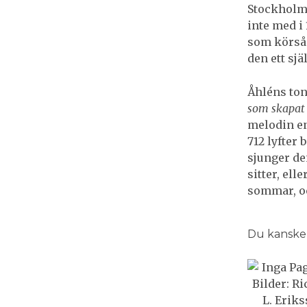
Stockholm.
inte med i
som körså
den ett sjä
Åhléns ton
som skapat 
melodin en
712 lyfter
sjunger de
sitter, ell
sommar, oc
Du kanske o