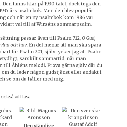
 Den fanns klar på 1930-talet, dock togs den
 1937 års psalmbok. Men den blev populär
ng och när en ny psalmbok kom 1986 var
lvklart val till af Wirséns sommar­psalm.
sättning passar även till Psalm 712,
O Gud,
vind och hav
. En del menar att man ska spara
bart för Psalm 201, själv tycker jag att Psalm
 betydligt, särskilt sommartid, när man
n till Åhléns melodi. Prova gärna själv där du
er om du leder någon gudstjänst eller andakt i
h se om du håller med mig.
ckså vill läsa:
Den ständige