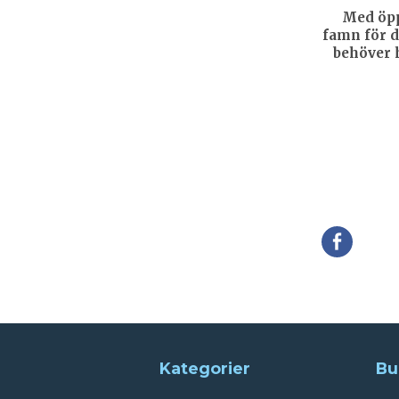
Med öp
famn för 
behöver 
Della
Kategorier
Bu