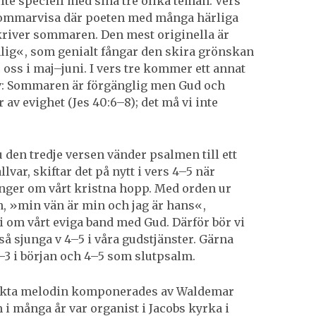
ite speciell med sina tre olika teman. Vers
sommarvisa där poeten med många härliga
kriver sommaren. Den mest originella är
lig«, som genialt fångar den skira grönskan
oss i maj–juni. I vers tre kommer ett annat
v: Sommaren är förgänglig men Gud och
 av evighet (Jes 40:6–8); det må vi inte
den tredje versen vänder psalmen till ett
lvar, skiftar det på nytt i vers 4–5 när
nger om vårt kristna hopp. Med orden ur
, »min vän är min och jag är hans«,
 om vårt eviga band med Gud. Därför bör vi
så sjunga v 4–5 i våra gudstjänster. Gärna
–3 i början och 4–5 som slutpsalm.
kta melodin komponerades av Waldemar
 i många år var organist i Jacobs kyrka i