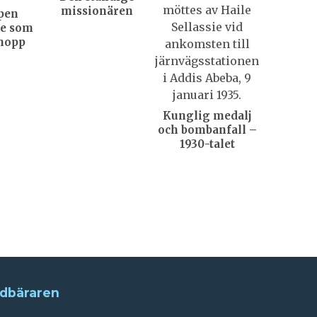
missionären
pen
de som
hopp
Kunglig medalj
och bombanfall –
1930-talet
dbäraren