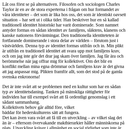
Låt oss först se på alternativen. Filosofen och sociologen Charles
Taylor är en av de stora experterna i frågan om hur formandet av
våra identiteter – det som är lika hos oss, det som är identiskt oavsett
situation – har sett ut i olika tider. Han beskriver hur en så kallad
traditionell identitet historiskt har varit dominerade. Som namnet
antyder formas en sådan identitet av familjens, släktens, klanens och
kanske nationens förväntningar. Den traditionella identiteteten är
fortfarande dominerande i stora delar av världen – förutom just i
västvärlden. Denna typ av identitet formas utifrån och in. Min plikt
är utifrån en traditionell identitet att svara upp mot familjens krav,
och om jag inte gör det drar jag skam över familjen. Jag får ära och
berömmelse när jag offrar mig för kollektivet. Om det blir en
konflikt mellan mina egna drömmar och familjens krav är det givna
att jag anpassar mig. Plikten framför allt, som det stod på de gamla
svenska enkronorna!
Det är inte svårt att se problemen med en kultur som har en sådan
typ av identitetsdaning. Tanken på mänskliga rättigheter för
individen har till exempel svårt att få ordentligt genomslag i ett
sådant sammanhang.
Kollektivets behov går alltid före, vilket
bäddar för hederskulturens sätt att fungera.
Det kan även vara svårt att få till en utveckling – av vilket slag det
än är – eftersom övervakande makthierarkier håller männ­iskorna på
plats. Utveckling kräver i allmänhet en social rörlighet som inte är