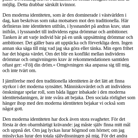
möjlig. Detta drabbar särskilt kvinnor.
Den moderna identiteten, som är den dominerade i västvärlden i
dag, kan beskrivas som raka motsatsen mot den traditionella. Här
definieras inte identiteten utifrån, i lyssnandet på andras krav, utan
inifrån, i lyssnandet till individens egna drömmar och ambitioner.
Tanken är att varje individ bär på en unik uppsättning drömmar och
ambitioner. Det gäller bara att upptäcka och förverkliga dem. Ingen
annan ska säga till mig vad jag ska göra eller tänka. Min egen frihet
har det högsta värdet. Om det blir en konflikt mellan individens
drömmar och omgivningens krav är rekommendationen samtiden
oftast ger: »Följ din dröm.« Omgivningen ska anpassa sig till mig,
och inte tvärt om.
I jämförelse med den traditionella identiteten är det lätt att finna
styrkor i det moderna synsättet. Människovärdet och att individens
önskningar spelar roll, som båda ligger inbakade i den moderna
identitetsdaningen, är inte svåra att bejaka. Den sociala rörlighet som
hänger ihop med den moderna identiteten bejakar vi också som
något gott.
Den moderna identiteten har dock även stora svagheter. För det
första är den obarmhärtigt krävande: jag måste själv finna mitt mål
och uppnå det. Om jag lyckas lurar högmod om hörnet; om jag
misslyckas lurar den totala självdissningen på mig. För det andra