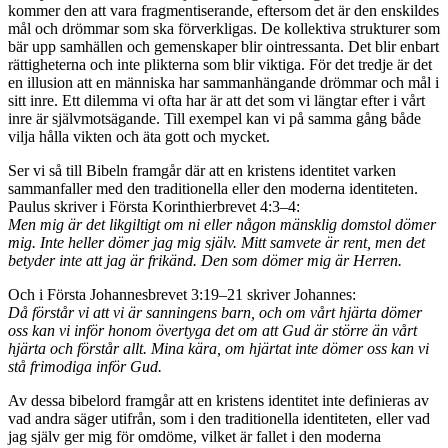
kommer den att vara fragmentiserande, eftersom det är den enskildes
mål och drömmar som ska förverkligas. De kollektiva strukturer som
bär upp samhällen och gemenskaper blir ointressanta. Det blir enbart
rättigheterna och inte plikterna som blir viktiga. För det tredje är det
en illusion att en människa har sammanhängande drömmar och mål i
sitt inre. Ett dilemma vi ofta har är att det som vi längtar efter i vårt
inre är självmotsägande. Till exempel kan vi på samma gång både
vilja hålla vikten och äta gott och mycket.
Ser vi så till Bibeln framgår där att en kristens identitet varken
sammanfaller med den traditionella eller den moderna identiteten.
Paulus skriver i Första Korinthierbrevet 4:3–4:
Men mig är det likgiltigt om ni eller någon mänsklig domstol dömer
mig. Inte heller dömer jag mig själv. Mitt samvete är rent, men det
betyder inte att jag är frikänd. Den som dömer mig är Herren.
Och i Första Johannesbrevet 3:19–21 skriver Johannes:
Då förstår vi att vi är sanningens barn, och om vårt hjärta dömer
oss kan vi inför honom övertyga det om att Gud är större än vårt
hjärta och förstår allt. Mina kära, om hjärtat inte dömer oss kan vi
stå frimodiga inför Gud.
Av dessa bibelord framgår att en kristens identitet inte definieras av
vad andra säger utifrån, som i den traditionella identiteten, eller vad
jag själv ger mig för omdöme, vilket är fallet i den moderna