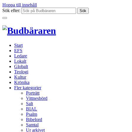
Hoppa till innehåll
Sök efter:
Start
EFS
Ledare
Lokalt
Globalt
Teologi
Kultur
Krönika
Fler kategorier
Porträtt
Vittnesbörd
Salt
BIAL
Psalm
Bibelord
Samtal
Ur arkivet