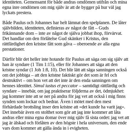
identiteten. Gemensamt för både andras omdömen utifrån och mina
egna inre omdömen om mig själv är att de bygger på hur väl jag
lyckats prestera.
Både Paulus och Johannes har helt lämnat den spelplanen. De låter
självbilden, identiteten, definieras av något de fått – Guds
frikännande dom – inte av något de själva jobbat ihop, förvärvat.
Det handlar om den förlåtelse Gud skänker i Kristus, den
rättfärdighet den kristne fått som gåva – oberoende av alla egna
prestationer.
Därför blir det heller inte hotande för Paulus att säga om sig själv att
han är syndare (1 Tim 1:15), eller för Johannes att säga att den
kristne syndar (1 Joh 1:8, 10). Det blir lätt att säga sanningen också
om det jobbiga – att den kristne faktiskt gör det som är fel och
destruktivt – om hon vet att det inte är den enda sanningen om
hennes identitet.
Simul iustus et peccator
– samtidigt rättfärdig och
syndare – innebär, om jag praktiserar följderna av det, ödmjukhet:
jag kommer inte att se ner på andra för jag vet att också i mig finns
synden som lockar och bedrar. Även i mötet med den mest
förhärdade brottsling inser den kristne att »det kunde ha varit jag«.
Det innebär även en stolthet som gör att jag inte kommer att låta
andras eller mina egna domar över mig själv få sista ordet: jag vet att
jag är älskad och förlåten av den högste i hela universum, den ende
vars dom kommer att gälla ända in i evigheten.