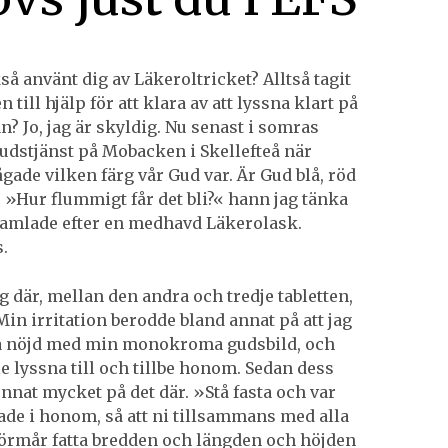
så använt dig av Läkeroltricket? Alltså tagit
n till hjälp för att klara av att lyssna klart på
n? Jo, jag är skyldig. Nu senast i somras
udstjänst på Mobacken i Skellefteå när
gade vilken färg vår Gud var. Är Gud blå, röd
? »Hur flummigt får det bli?« hann jag tänka
famlade efter en medhavd Läkerolask.
s.
 där, mellan den andra och tredje tabletten,
Min irritation berodde bland annat på att jag
a nöjd med min monokroma gudsbild, och
le lyssna till och tillbe honom. Sedan dess
unnat mycket på det där. »Stå fasta och var
tade i honom, så att ni tillsammans med alla
förmår fatta bredden och längden och höjden