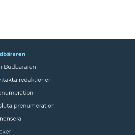
dbäraren
 Budbäraren
ntakta redaktionen
enumeration
sluta prenumeration
nonsera
cker