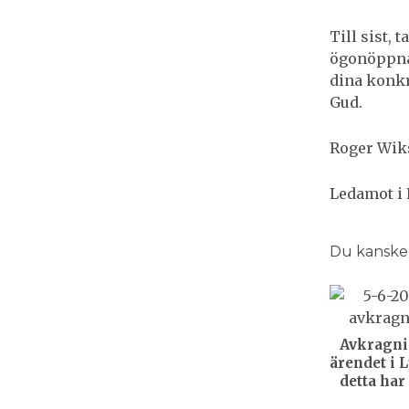
Till sist, 
ögonöppna
dina konkr
Gud.
Roger Wik
Ledamot i 
Du kanske o
Avkragni
ärendet i 
detta har