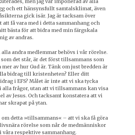
kuterades, men jag var imponerad av alla
gg och ett hänsynsfullt samtalsklimat, även
åsikterna gick isär. Jag är tacksam över
t att få vara med i detta sammanhang och
itt bästa för att bidra med min färgskala
mig av andras.
h alla andra medlemmar behövs i vår rörelse.
s som det står, är det först tillsammans som
ta mer av hur Gud är. Tänk om just bredden är
la bidrag till kristenheten? Eller ditt
idrag i EFS? Målet är inte att vi ska tycka
i alla frågor, utan att vi tillsammans kan visa
el av Jesus. Och tacksamt konstatera att vi
har skrapat på ytan.
 om detta »tillsammans« – att vi ska få göra
n livsnära rörelse som når de medmänniskor
 i våra respektive sammanhang.