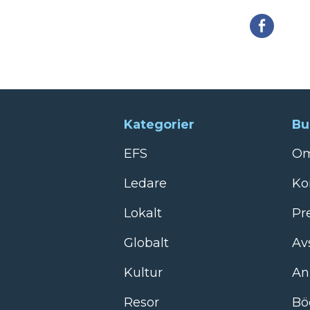
Della
Kategorier
Bu
EFS
Om
Ledare
Ko
Lokalt
Pr
Globalt
Av
Kultur
An
Resor
Bö