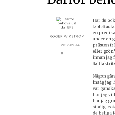
Har du ock
tablettaske
en predika
ROGER WIKSTRÖM
under en g
prästen frå
2017-09-14
eller grön
0
innan jag 
Saltlaktrit
Någon gång
insåg jag: 
var gansk
hur jag vil
har jag gr
stadigt ro
de heliga 