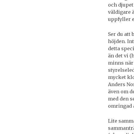
och djupet
väldigare ä
uppfyller e
Ser du att
höjden. In
detta speci
än det vi (
minns när 
styrelsele
mycket klo
Anders Nor
även om de 
med den sen
omringad a
Lite samma
sammanträd