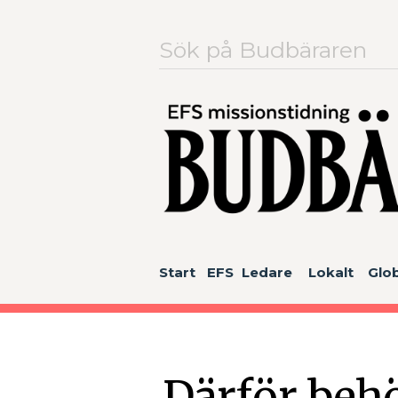
Sök
efter:
Start
EFS
Ledare
Lokalt
Glob
Därför behö