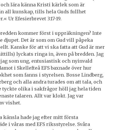
 och lära känna Kristi kärlek som är
n all kunskap, tills hela Guds fullhet
r.« Ur Efesierbrevet 3:17-19.
 bredden kommer först i uppräkningen? Inte
te djupet. Det är som om Gud vill påpeka
ellt. Kanske för att vi ska fatta att Gud är mer
hittills) lyckats ringa in, även på bredden. Jag
jag som ung, entusiastisk och nyinvald
damot i Skellefteå EFS baxnade över hur
khet som fanns i styrelsen. Bosse Lindberg,
berg och alla andra turades om att tala, och
tyckte olika i sakfrågor höll jag hela tiden
aste talaren. Allt var klokt. Jag var
v vishet.
 känsla hade jag efter mitt första
e i våras med EFS riksstyrelse. Svåra