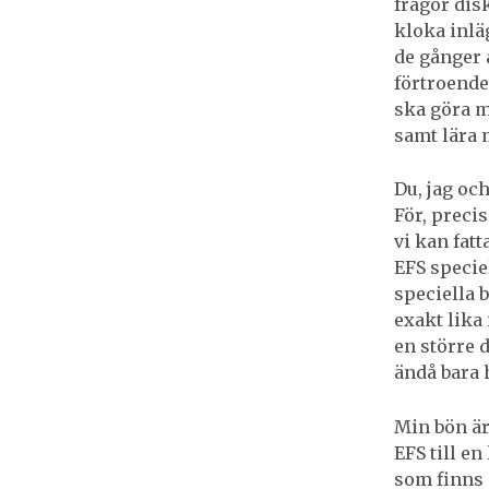
frågor dis
kloka inlä
de gånger 
förtroende
ska göra m
samt lära 
Du, jag oc
För, preci
vi kan fat
EFS speciel
speciella b
exakt lika 
en större d
ändå bara 
Min bön är
EFS till e
som finns