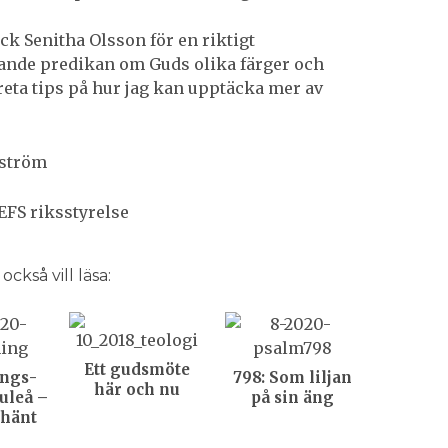
tack Senitha Olsson för en riktigt
nde predikan om Guds olika färger och
eta tips på hur jag kan upptäcka mer av
ström
EFS riksstyrelse
ckså vill läsa:
Ett gudsmöte
ngs­
798: Som liljan
här och nu
Luleå –
på sin äng
 hänt