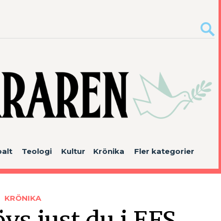
alt
Teologi
Kultur
Krönika
Fler kategorier
KRÖNIKA
vs just du i EFS