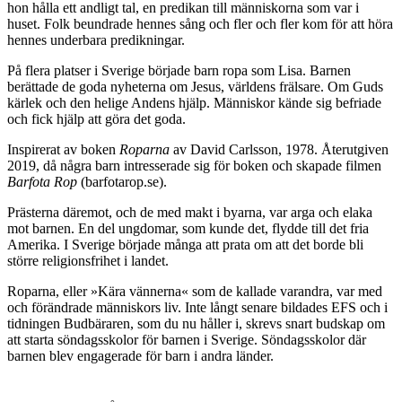
hon hålla ett andligt tal, en predikan till människorna som var i
huset. Folk beundrade hennes sång och fler och fler kom för att höra
hennes underbara predikningar.
På flera platser i Sverige började barn ropa som Lisa. Barnen
berättade de goda nyheterna om Jesus, världens frälsare. Om Guds
kärlek och den helige Andens hjälp. Människor kände sig befriade
och fick hjälp att göra det goda.
Inspirerat av boken
Roparna
av David Carlsson, 1978. Återutgiven
2019, då några barn intresserade sig för boken och skapade filmen
Barfota Rop
(barfotarop.se).
Prästerna däremot, och de med makt i byarna, var arga och elaka
mot barnen. En del ungdomar, som kunde det, flydde till det fria
Amerika. I Sverige började många att prata om att det borde bli
större religionsfrihet i landet.
Roparna, eller »Kära vännerna« som de kallade varandra, var med
och förändrade människors liv. Inte långt senare bildades EFS och i
tidningen Budbäraren, som du nu håller i, skrevs snart budskap om
att starta söndagsskolor för barnen i Sverige. Söndagsskolor där
barnen blev engagerade för barn i andra länder.