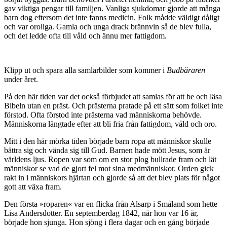
gav viktiga pengar till familjen. Vanliga sjukdomar gjorde att många
barn dog eftersom det inte fanns medicin. Folk mådde väldigt dåligt
och var oroliga. Gamla och unga drack brännvin så de blev fulla,
och det ledde ofta till våld och ännu mer fattigdom.
Klipp ut och spara alla samlarbilder som kommer i
Budbäraren
under året.
På den här tiden var det också förbjudet att samlas för att be och läsa
Bibeln utan en präst. Och prästerna pratade på ett sätt som folket inte
förstod. Ofta förstod inte prästerna vad människorna behövde.
Människorna längtade efter att bli fria från fattigdom, våld och oro.
Mitt i den här mörka tiden började barn ropa att människor skulle
bättra sig och vända sig till Gud. Barnen hade mött Jesus, som är
världens ljus. Ropen var som om en stor plog bullrade fram och lät
människor se vad de gjort fel mot sina medmänniskor. Orden gick
rakt in i människors hjärtan och gjorde så att det blev plats för något
gott att växa fram.
Den första »roparen« var en flicka från Alsarp i Småland som hette
Lisa Andersdotter. En septemberdag 1842, när hon var 16 år,
började hon sjunga. Hon sjöng i flera dagar och en gång började