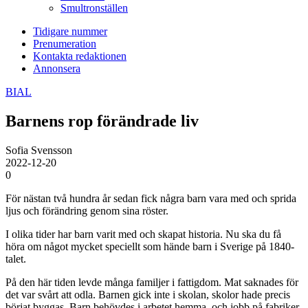
Smultronställen
Tidigare nummer
Prenumeration
Kontakta redaktionen
Annonsera
BIAL
Barnens rop förändrade liv
Sofia Svensson
2022-12-20
0
För nästan två hundra år sedan fick några barn vara med och sprida
ljus och förändring genom sina röster.
I olika tider har barn varit med och skapat historia. Nu ska du få
höra om något mycket speciellt som hände barn i Sverige på 1840-
talet.
På den här tiden levde många familjer i fattigdom. Mat saknades för
det var svårt att odla. Barnen gick inte i skolan, skolor hade precis
börjat byggas. Barn behövdes i arbetet hemma, och jobb på fabriker