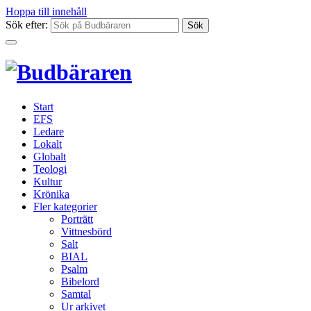
Hoppa till innehåll
Sök efter:
Start
EFS
Ledare
Lokalt
Globalt
Teologi
Kultur
Krönika
Fler kategorier
Porträtt
Vittnesbörd
Salt
BIAL
Psalm
Bibelord
Samtal
Ur arkivet