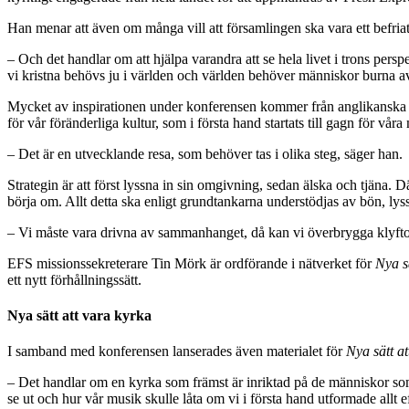
Han menar att även om många vill att församlingen ska vara ett befriat
– Och det handlar om att hjälpa varandra att se hela livet i trons persp
vi kristna behövs ju i världen och världen behöver människor burna a
Mycket av inspirationen under konferensen kommer från anglikanska
för vår föränderliga kultur, som i första hand startats till gagn för vå
– Det är en utvecklande resa, som behöver tas i olika steg, säger han.
Strategin är att först lyssna in sin omgivning, sedan älska och tjäna.
börja om. Allt detta ska enligt grundtankarna understödjas av bön, ly
– Vi måste vara drivna av sammanhanget, då kan vi överbrygga klyfto
EFS missionssekreterare Tin Mörk är ordförande i nätverket för
Nya s
ett nytt förhållningssätt.
Nya sätt att vara kyrka
I samband med konferensen lanserades även materialet för
Nya sätt at
– Det handlar om en kyrka som främst är inriktad på de människor som i
se ut och hur vår musik skulle låta om vi i första hand utformade allt