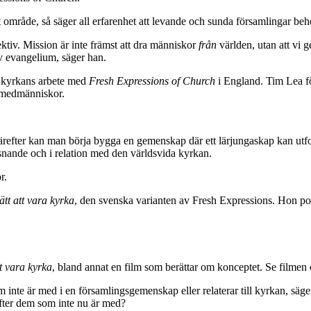
 område, så säger all erfarenhet att levande och sunda församlingar behö
ektiv. Mission är inte främst att dra människor
från
världen, utan att vi g
v evangelium, säger han.
 kyrkans arbete med
Fresh Expressions of Church
i England. Tim Lea f
ra medmänniskor.
 Därefter kan man börja bygga en gemenskap där ett lärjungaskap kan utfo
ssnande och i relation med den världsvida kyrkan.
r.
ätt att vara kyrka
, den svenska varianten av Fresh Expressions. Hon poä
t vara kyrka
, bland annat en film som berättar om konceptet. Se filmen
nte är med i en församlingsgemenskap eller relaterar till kyrkan, säger 
 efter dem som inte nu är med?