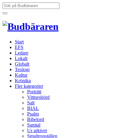
Hoppa
Sök
till
efter:
innehåll
Start
EFS
Ledare
Lokalt
Globalt
Teologi
Kultur
Krönika
Fler kategorier
Porträtt
Vittnesbörd
Salt
BIAL
Psalm
Bibelord
Samtal
Ur arkivet
Smultronställen