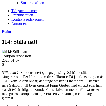
Smultronställen
Tidigare nummer
Prenumeration
Kontakta redaktionen
Annonsera
Psalm
114: Stilla natt
Torbjörn Arvidsson
2020-01-07
0
S
tilla natt
är världens mest sjungna julsång. Så här berättar
sångarprästen Per Harling om dess tillkomst: På julaftons morgon år
1818 kom Joseph Mohr, den unge prästen i Oberndorf i Österrike,
nära Salzburg, till byns organist Frans Gruber med en text som han
skrivit två år tidigare. Kunde Frans skriva en melodi för två röster
med gitarrackompanjemang? Prästen var nämligen en duktig
gitarrist.