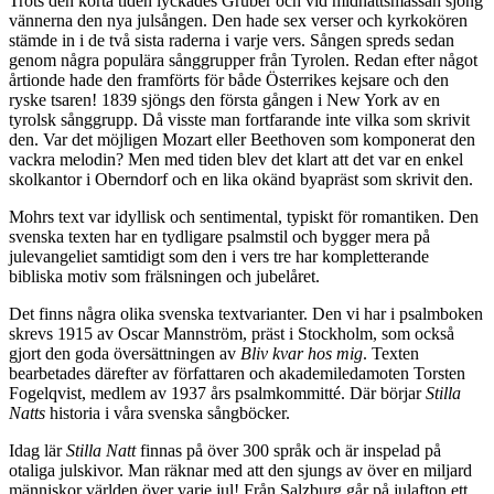
Trots den korta tiden lyckades Gruber och vid midnattsmässan sjöng
vännerna den nya julsången. Den hade sex verser och kyrkokören
stämde in i de två sista raderna i varje vers. Sången spreds sedan
genom några populära sånggrupper från Tyrolen. Redan efter något
årtionde hade den framförts för både Österrikes kejsare och den
ryske tsaren! 1839 sjöngs den första gången i New York av en
tyrolsk sånggrupp. Då visste man fortfarande inte vilka som skrivit
den. Var det möjligen Mozart eller Beethoven som komponerat den
vackra melodin? Men med tiden blev det klart att det var en enkel
skolkantor i Oberndorf och en lika okänd byapräst som skrivit den.
Mohrs text var idyllisk och sentimental, typiskt för romantiken. Den
svenska texten har en tydligare psalmstil och bygger mera på
julevangeliet samtidigt som den i vers tre har kompletterande
bibliska motiv som frälsningen och jubelåret.
Det finns några olika svenska textvarianter. Den vi har i psalmboken
skrevs 1915 av Oscar Mannström, präst i Stockholm, som också
gjort den goda översättningen av
Bliv kvar hos mig
. Texten
bearbetades därefter av författaren och akademiledamoten Torsten
Fogelqvist, medlem av 1937 års psalmkommitté. Där börjar
Stilla
Natts
historia i våra svenska sångböcker.
Idag lär
Stilla Natt
finnas på över 300 språk och är inspelad på
otaliga julskivor. Man räknar med att den sjungs av över en miljard
människor världen över varje jul! Från Salzburg går på julafton ett