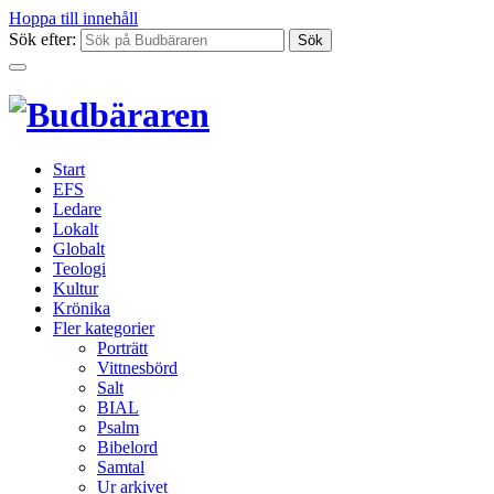
Hoppa till innehåll
Sök efter:
Start
EFS
Ledare
Lokalt
Globalt
Teologi
Kultur
Krönika
Fler kategorier
Porträtt
Vittnesbörd
Salt
BIAL
Psalm
Bibelord
Samtal
Ur arkivet