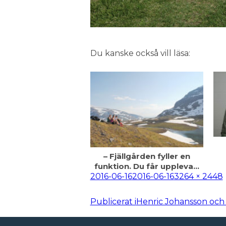
Du kanske också vill läsa:
– Fjällgården fyller en
funktion. Du får uppleva…
Postat
Full
2016-06-16
2016-06-16
3264 × 2448
storlek
Inläggsnavigering
Publicerat i
Henric Johansson och 