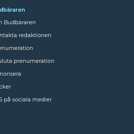
dbäraren
 Budbäraren
ntakta redaktionen
enumeration
sluta prenumeration
nonsera
cker
S på sociala medier