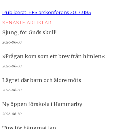
storlek
Inläggsnavigering
Publicerat i
EFS arskonferens 20173185
SENASTE ARTIKLAR
Sjung, för Guds skull!
2026-06-30
»Frågan kom som ett brev från himlen«
2026-06-30
Lägret där barn och äldre möts
2026-06-30
Ny öppen förskola i Hammarby
2026-06-30
Tips för hängmattan