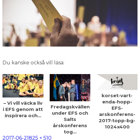
Du kanske också vill läsa:
korset-vart-
enda-hopp-
– Vi vill väcka liv
Fredagskvällen
EFS-
i EFS genom att
under EFS och
arskonferens-
inspirera och…
Salts
2017-topp-bg-
årskonferens
1024x400
tog…
Postat
Full
2017-06-21
825 × 510