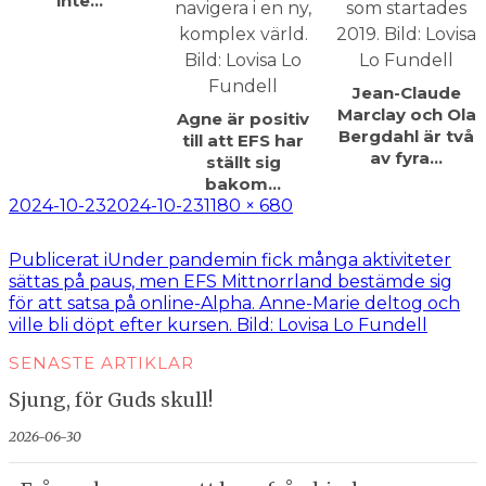
inte…
Jean-Claude
Marclay och Ola
Agne är positiv
Bergdahl är två
till att EFS har
av fyra…
ställt sig
bakom…
Postat
Full
2024-10-23
2024-10-23
1180 × 680
storlek
Inläggsnavigering
Publicerat i
Under pandemin fick många aktiviteter
sättas på paus, men EFS Mittnorrland bestämde sig
för att satsa på online-Alpha. Anne-Marie deltog och
ville bli döpt efter kursen. Bild: Lovisa Lo Fundell
SENASTE ARTIKLAR
Sjung, för Guds skull!
2026-06-30