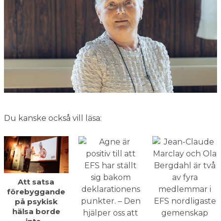
Du kanske också vill läsa:
Att satsa
förebyggande
på psykisk
hälsa borde