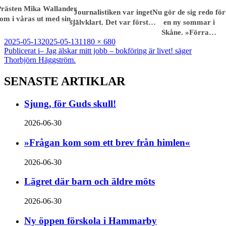
Prästen Mika Wallander
Journalistiken var inget
Nu gör de sig redo för
om i våras ut med sin…
självklart. Det var först…
en ny sommar i
Skåne. »Förra…
Postat
Full
2025-05-13
2025-05-13
1180 × 680
Inläggsnavigering
storlek
Publicerat i
– Jag älskar mitt jobb – bok­föring är livet! säger
Thorbjörn Häggström.
SENASTE ARTIKLAR
Sjung, för Guds skull!
2026-06-30
»Frågan kom som ett brev från himlen«
2026-06-30
Lägret där barn och äldre möts
2026-06-30
Ny öppen förskola i Hammarby