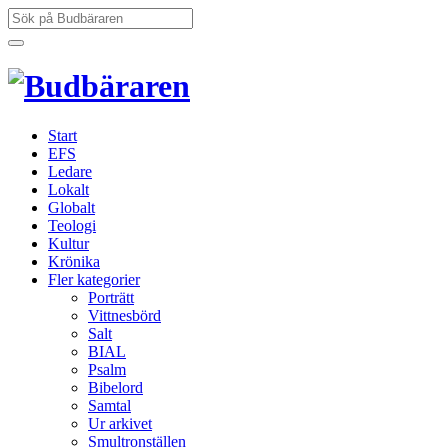
Hoppa
Sök
till
efter:
innehåll
Start
EFS
Ledare
Lokalt
Globalt
Teologi
Kultur
Krönika
Fler kategorier
Porträtt
Vittnesbörd
Salt
BIAL
Psalm
Bibelord
Samtal
Ur arkivet
Smultronställen