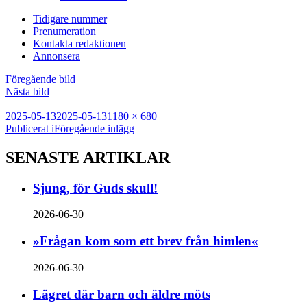
Tidigare nummer
Prenumeration
Kontakta redaktionen
Annonsera
Föregående bild
Nästa bild
Postat
Full
2025-05-13
2025-05-13
1180 × 680
Inläggsnavigering
storlek
Publicerat i
Föregående inlägg
SENASTE ARTIKLAR
Sjung, för Guds skull!
2026-06-30
»Frågan kom som ett brev från himlen«
2026-06-30
Lägret där barn och äldre möts