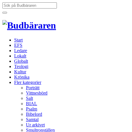
Hoppa
Sök
till
efter:
innehåll
Start
EFS
Ledare
Lokalt
Globalt
Teologi
Kultur
Krönika
Fler kategorier
Porträtt
Vittnesbörd
Salt
BIAL
Psalm
Bibelord
Samtal
Ur arkivet
Smultronställen