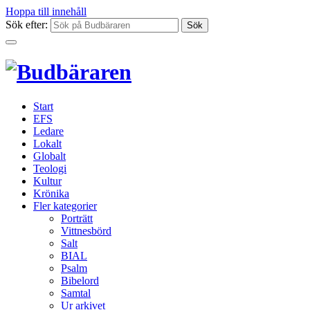
Hoppa till innehåll
Sök efter:
Start
EFS
Ledare
Lokalt
Globalt
Teologi
Kultur
Krönika
Fler kategorier
Porträtt
Vittnesbörd
Salt
BIAL
Psalm
Bibelord
Samtal
Ur arkivet