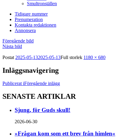
Smultronställen
Tidigare nummer
Prenumeration
Kontakta redaktionen
Annonsera
Föregående bild
Nästa bild
Postat
2025-05-13
2025-05-13
Full storlek
1180 × 680
Inläggsnavigering
Publicerat i
Föregående inlägg
SENASTE ARTIKLAR
Sjung, för Guds skull!
2026-06-30
»Frågan kom som ett brev från himlen«