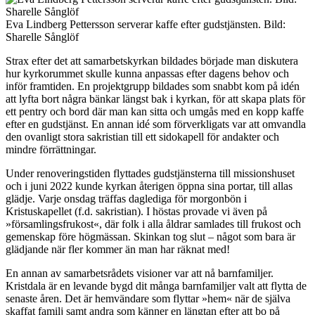
Eva Lindberg Pettersson serverar kaffe efter gudstjänsten. Bild:
Sharelle Sånglöf
Strax efter det att samarbetskyrkan bildades började man diskutera
hur kyrkorummet skulle kunna anpassas efter dagens behov och
inför framtiden. En projektgrupp bildades som snabbt kom på idén
att lyfta bort några bänkar längst bak i kyrkan, för att skapa plats för
ett pentry och bord där man kan sitta och umgås med en kopp kaffe
efter en gudstjänst. En annan idé som förverkligats var att omvandla
den ovanligt stora sakristian till ett sidokapell för andakter och
mindre förrättningar.
Under renoveringstiden flyttades gudstjänsterna till missionshuset
och i juni 2022 kunde kyrkan återigen öppna sina portar, till allas
glädje. Varje onsdag träffas daglediga för morgonbön i
Kristuskapellet (f.d. sakristian). I höstas provade vi även på
»församlingsfrukost«, där folk i alla åldrar samlades till frukost och
gemenskap före högmässan. Skinkan tog slut – något som bara är
glädjande när fler kommer än man har räknat med!
En annan av samarbetsrådets visioner var att nå barnfamiljer.
Kristdala är en levande bygd dit många barnfamiljer valt att flytta de
senaste åren. Det är hemvändare som flyttar »hem« när de själva
skaffat familj samt andra som känner en längtan efter att bo på