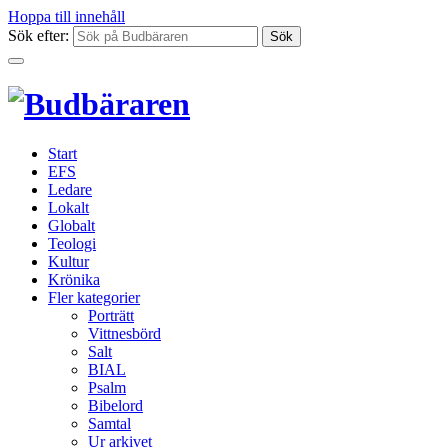
Hoppa till innehåll
Sök efter:
Start
EFS
Ledare
Lokalt
Globalt
Teologi
Kultur
Krönika
Fler kategorier
Porträtt
Vittnesbörd
Salt
BIAL
Psalm
Bibelord
Samtal
Ur arkivet