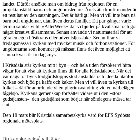
landet. Därför ansökte man om bidrag från regionen för en
projektanställd barn- och ungdomsledare. Årets åtta konfirmander är
ett resultat av den satsningen. Det är härligt! Men vi vill inte bara nå
barn och ungdomar, utan även deras familjer. Ett par gånger varje
termin samlas vi till »AfterWeek«
där vi bjuder på kvällsmat och gör
något kreativt tillsammans. Senast använde vi naturmaterial för att
göra en egen höstkrans eller adventsljusstake. Sedan firar vi
fredagsmässa i kyrkan med mycket musik och förbönsstationer. För
ungdomarna som kommer på mässan finns det även möjlighet att
stanna kvar för fredagsmys.
I Kristdala står kyrkan mitt i byn – och hela tiden försöker vi hitta
vägar för att visa att kyrkan finns till för alla Kristdalabor. När det
var dags för byns trädgårdsloppis stod anställda och ideella utanför
kyrkan och bjöd på kaffe och kakor. Men vi vill även ta kyrkan till
folket – därför anordnade vi en pilgrimsvandring vid en närbelägen
fågelsjö. Kyrkans gemenskap fortsätter vidare ut i den »stora
gudstjänsten«, den gudstjänst som börjar när söndagens mässa tar
slut.
Den 18 mars blir Kristdala samarbetskyrka värd för EFS Sydösts
regionala mötesplats.
Du kanske också vill läsa: