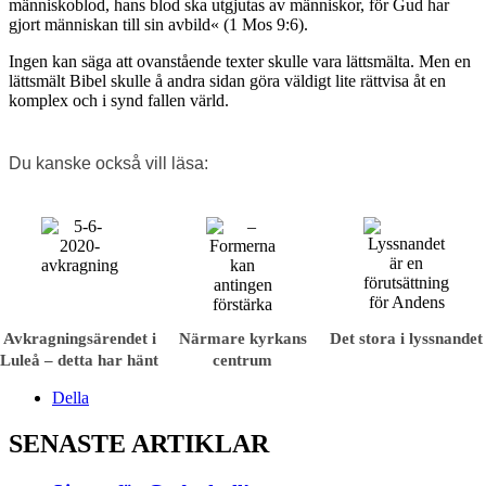
människoblod, hans blod ska utgjutas av människor, för Gud har
gjort människan till sin avbild« (1 Mos 9:6).
Ingen kan säga att ovanstående texter skulle vara lättsmälta. Men en
lättsmält Bibel skulle å andra sidan göra väldigt lite rättvisa åt en
komplex och i synd fallen värld.
Du kanske också vill läsa:
Avkragnings­ärendet i
Närmare kyrkans
Det stora i lyssnandet
Luleå – detta har hänt
centrum
Della
SENASTE ARTIKLAR