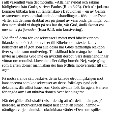
i allt väsentligt vara det motsatta. »Alla har syndat och saknar
härligheten från Gud«, skriver Paulus (Rom 3:23). Och när judarna
kommer tillbaka från sin fångenskap i Babylonien – en av Gamla
testamentets mest omskakande domshandlingar – förkunnar Esra:
»Efter allt det som drabbat oss på grund av våra onda gärningar och
den stora skuld vi dragit på oss har du, vår Gud, ändå skonat oss
mer än vi förtjänade
« (Esra 9:13, min kursivering).
Vad får då detta för konsekvenser i mötet med bibeltexter om
lidande och död? Ja, om vi ser till Bibelns domstexter kan vi
konstatera att så gott som alla dessa har Guds rättfärdiga reaktion
över synden som motivering. Till skillnad från många hedniska
myter är Bibelns Gud inte en nyckfull despot, vars domshandlingar
vittnar om moralisk kluvenhet eller dåligt humör. Nej, varje gång
som Herren dömer människan ger han tydliga motiveringar till sitt
agerande.
På motsvarande sätt beskrivs de så kallade utrotningskrigen mot
kanaaneerna som konsekvenser av dessa folkslags synd och
dekadens; där alltså Israel som Guds utvalda folk får agera Herrens
förlängda arm i att utkräva domen över hedningarna.
När det gäller dödsstraffet visar det sig att när detta tillämpas på
mördare, är motiveringen något helt annat än simpel hämnd –
nämligen varje människas okränkbara värde: »Den som spiller