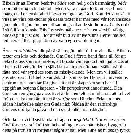
Bibeln är att Herren beskrivs
både
som helig och barmhärtig,
både
som rättfärdig och nådefull. Men i våra dagars förkunnelse finns i
många fall en ensidighet i beskrivningen av Gud. Kan det vara så att
vissa av våra reaktioner på dessa texter har mer med vår förvanskade
gudsbild att göra än med ett sanningssökande studium av Guds ord?
I så fall kan kanske Bibelns svårsmälta texter ha ett särskilt viktigt
budskap till just oss – för att vår bild av universums Herre inte ska
reduceras till en projektion av våra egna värderingar.
Även
världsbilden
blir på så sätt avgörande för hur vi nalkas Bibelns
texter om krig och dödande. Om Gud i första hand finns till för att
bekräfta oss som människor, att boosta vårt ego och att hjälpa oss att
»lyckas i livet« är det ju självklart att texter där han i stället går till
rätta med vår synd ses som ett misslyckande. Men om vi i stället
ansluter oss till Bibelns världsbild – som sätter Herren i universums
centrum, och som tar för givet att det är skapelsen som har till
uppgift att betjäna Skaparen – blir perspektivet annorlunda. Den
Gud som en gång gav oss livet är helt enkelt i sin fulla rätt att ta livet
ifrån oss. Faktum är att det är
därför
som Bibelns författare med
sådan hänförelse talar om Guds nåd: Nåden är den rättfärdige
Gudens oförtjänta gåva till en i synd fallen mänsklighet.
Och då har vi till sist landat i frågan om
självbild
. När vi beskyller
Gud för att vara hård i sin behandling av oss människor, bygger ju
detta på tron att vi förtjänat något annat. Men Bibelns budskap tycks