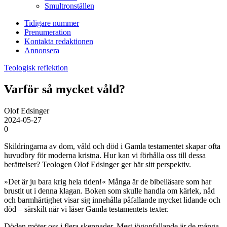
Smultronställen
Tidigare nummer
Prenumeration
Kontakta redaktionen
Annonsera
Teologisk reflektion
Varför så mycket våld?
Olof Edsinger
2024-05-27
0
Skildringarna av dom, våld och död i Gamla testamentet skapar ofta
huvudbry för moderna kristna. Hur kan vi förhålla oss till dessa
berättelser? Teologen Olof Edsinger ger här sitt perspektiv.
»Det är ju bara krig hela tiden!« Många är de bibelläsare som har
brustit ut i denna klagan. Boken som skulle handla om kärlek, nåd
och barmhärtighet visar sig innehålla påfallande mycket lidande och
död – särskilt när vi läser Gamla testamentets texter.
Döden möter oss i flera skepnader. Mest iögonfallande är de många