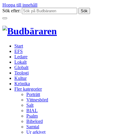
Hoppa till innehåll
Sök efter:
Start
EFS
Ledare
Lokalt
Globalt
Teologi
Kultur
Krönika
Fler kategorier
Porträtt
Vittnesbörd
Salt
BIAL
Psalm
Bibelord
Samtal
Ur arkivet