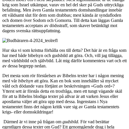
krig som Israel utkämpar, varav en hel del sker på Guds uttryckliga
befallning. Men även Gamla testamentets domshandlingar innebär
ett våldsamt slut för dem som drabbas; mest kända är syndafloden
och domen över Sodom och Gomorra. Till detta kan läggas Gamla
testamentets acceptans av dödsstraff, som skaver betänkligt mot
dagens svenska rättsuppfattning.
Hur ska vi som kristna förhålla oss till detta? Det här är en fråga som
har med både bibelsyn och gudsbild att göra. Och, vill jag tillägga,
med världsbild och självbild. Låt mig därför kommentera vart och ett
av dessa begrepp nedan.
Det mesta som rör förståelsen av Bibelns texter har i någon mening
med vår
bibelsyn
att göra. Kan en bok som innehåller så mycket
våld och dödande vara förtjänt av beskrivningen »Guds ord«?
Ytterst sett är förstås detta en trosfråga, men ett tungt vägande skäl
för att ta Bibelns blodiga texter på allvar är att varken Jesus eller
apostlarna väljer att göra upp med dessa. Ingenstans i Nya
testamentet finns det någon kritik vare sig av Gamla testamentets
krigs- eller domsskildringar!
Därmed är vi inne på frågan om
gudsbild
. För vad berättar
egentligen dessa texter om Gud? Ett genomgående drag i hela