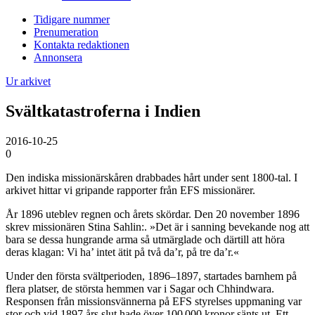
Tidigare nummer
Prenumeration
Kontakta redaktionen
Annonsera
Ur arkivet
Svältkatastroferna i Indien
2016-10-25
0
Den indiska missionärskåren drabbades hårt under sent 1800-tal. I
arkivet hittar vi gripande rapporter från EFS missionärer.
År 1896 uteblev regnen och årets skördar. Den 20 november 1896
skrev missionären Stina Sahlin:. »Det är i sanning bevekande nog att
bara se dessa hungrande arma så utmärglade och därtill att höra
deras klagan: Vi ha’ intet ätit på två da’r, på tre da’r.«
Under den första svältperioden, 1896–1897, startades barnhem på
flera platser, de största hemmen var i Sagar och Chhindwara.
Responsen från missionsvännerna på EFS styrelses uppmaning var
stor och vid 1897 års slut hade över 100 000 kronor sänts ut. Ett