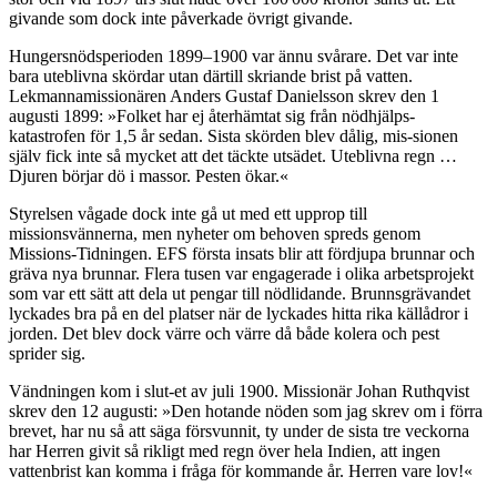
givande som dock inte påverkade övrigt givande.
Hungersnödsperioden 1899–1900 var ännu svårare. Det var inte
bara uteblivna skördar utan därtill skriande brist på vatten.
Lekmannamissionären Anders Gustaf Danielsson skrev den 1
augusti 1899: »Folket har ej återhämtat sig från nödhjälps-
katastrofen för 1,5 år sedan. Sista skörden blev dålig, mis-sionen
själv fick inte så mycket att det täckte utsädet. Uteblivna regn …
Djuren börjar dö i massor. Pesten ökar.«
Styrelsen vågade dock inte gå ut med ett upprop till
missionsvännerna, men nyheter om behoven spreds genom
Missions-Tidningen. EFS första insats blir att fördjupa brunnar och
gräva nya brunnar. Flera tusen var engagerade i olika arbetsprojekt
som var ett sätt att dela ut pengar till nödlidande. Brunnsgrävandet
lyckades bra på en del platser när de lyckades hitta rika källådror i
jorden. Det blev dock värre och värre då både kolera och pest
sprider sig.
Vändningen kom i slut-et av juli 1900. Missionär Johan Ruthqvist
skrev den 12 augusti: »Den hotande nöden som jag skrev om i förra
brevet, har nu så att säga försvunnit, ty under de sista tre veckorna
har Herren givit så rikligt med regn över hela Indien, att ingen
vattenbrist kan komma i fråga för kommande år. Herren vare lov!«