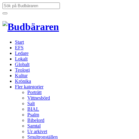
Hoppa
Sök
till
efter:
innehåll
Start
EFS
Ledare
Lokalt
Globalt
Teologi
Kultur
Krönika
Fler kategorier
Porträtt
Vittnesbörd
Salt
BIAL
Psalm
Bibelord
Samtal
Ur arkivet
Smultronställen