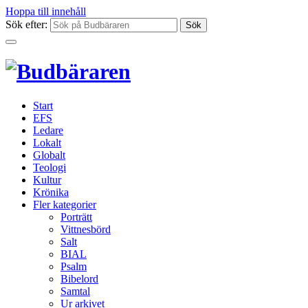
Hoppa till innehåll
Sök efter:
Start
EFS
Ledare
Lokalt
Globalt
Teologi
Kultur
Krönika
Fler kategorier
Porträtt
Vittnesbörd
Salt
BIAL
Psalm
Bibelord
Samtal
Ur arkivet