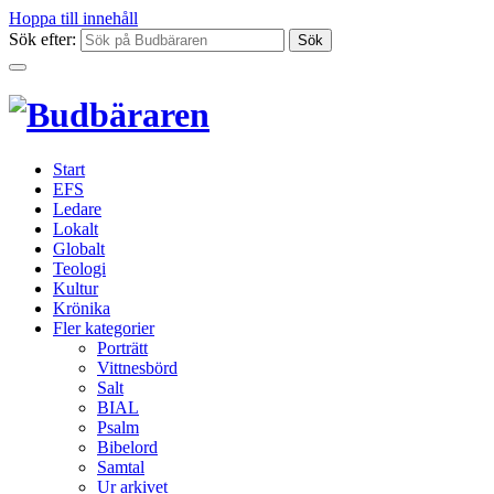
Hoppa till innehåll
Sök efter:
Start
EFS
Ledare
Lokalt
Globalt
Teologi
Kultur
Krönika
Fler kategorier
Porträtt
Vittnesbörd
Salt
BIAL
Psalm
Bibelord
Samtal
Ur arkivet