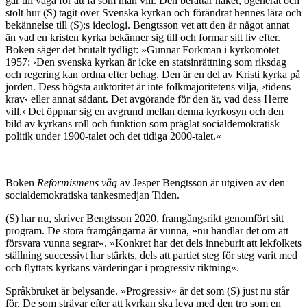
går till väga för att få som man vill. Den berättar naket, ogenerat och
stolt hur (S) tagit över Svenska kyrkan och förändrat hennes lära och
bekännelse till (S):s ideologi. Bengtsson vet att den är något annat
än vad en kristen kyrka bekänner sig till och formar sitt liv efter.
Boken säger det brutalt tydligt: »Gunnar Forkman i kyrkomötet
1957: ›Den svenska kyrkan är icke en statsinrättning som riksdag
och regering kan ordna efter behag. Den är en del av Kristi kyrka på
jorden. Dess högsta auktoritet är inte folkmajoritetens vilja, ›tidens
krav‹ eller annat sådant. Det avgörande för den är, vad dess Herre
vill.‹ Det öppnar sig en avgrund mellan denna kyrkosyn och den
bild av kyrkans roll och funktion som präglat socialdemokratisk
politik under 1900-talet och det tidiga 2000-talet.«
Boken
Reform­ismens väg
av Jesper Bengtsson är utgiven av den
socialdemokra­tiska tanke­­smedjan Tiden.
(S) har nu, skriver Bengtsson 2020, framgångsrikt genomfört sitt
program. De stora framgångarna är vunna, »nu handlar det om att
försvara vunna segrar«. »Konkret har det dels inneburit att lekfolkets
ställning successivt har stärkts, dels att partiet steg för steg varit med
och flyttats kyrkans värderingar i progressiv riktning«.
Språkbruket är belysande. »Progressiv« är det som (S) just nu står
för. De som strävar efter att kyrkan ska leva med den tro som en