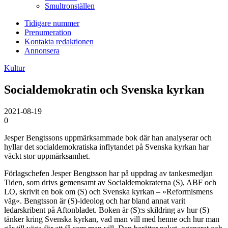
Smultronställen
Tidigare nummer
Prenumeration
Kontakta redaktionen
Annonsera
Kultur
Socialdemokratin och Svenska kyrkan
2021-08-19
0
Jesper Bengtssons uppmärksammade bok där han analyserar och
hyllar det social­demokratiska inflytandet på Svenska kyrkan har
väckt stor uppmärksamhet.
Förlagschefen Jesper Bengtsson har på uppdrag av tankesmedjan
Tiden, som drivs gemensamt av Socialdemokraterna (S), ABF och
LO, skrivit en bok om (S) och Svenska kyrkan – »Reformismens
väg«. Bengtsson är (S)-ideolog och har bland annat varit
ledarskribent på Aftonbladet. Boken är (S):s skildring av hur (S)
tänker kring Svenska kyrkan, vad man vill med henne och hur man