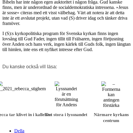
Bibeln har inte någon egen auktoritet i någon fråga. Gud kanske
finns, men är underordnad de socialdemokratiska intressena. »Jesus
är sosse« citeras med ett visst välbehag. Värt att notera är att detta
inte är ett avslutat projekt, utan vad (S) driver idag och tänker driva
framöver.
I (S):s kyrkopolitiska program för Svenska kyrkan finns ingen
lovsång till Gud Fader, ingen tillit till Frälsaren, ingen förtjusning
över Anden och hans verk, ingen kärlek till Guds folk, ingen längtan
till himlen, inte ens ett nyfiket intresse efter Gud.
Du kanske också vill läsa:
cca tar klivet in i kallelsen
Det stora i lyssnandet
Närmare kyrkans
centrum
Della