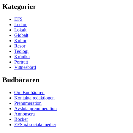
Kategorier
EFS
Ledare
Lokalt
Globalt
Kultur
Resor
Teologi
Krönika
Porträtt
Vittnesbörd
Budbäraren
Om Budbäraren
Kontakta redaktionen
Prenumeration
Avsluta prenumeration
Annonsera
Böcker
EFS på sociala medier