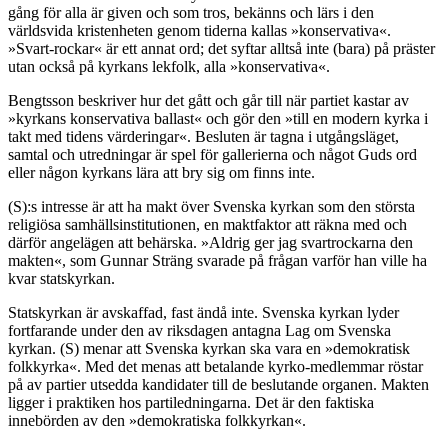
gång för alla är given och som tros, bekänns och lärs i den
världsvida kristenheten genom tiderna kallas »konservativa«.
»Svart-rockar« är ett annat ord; det syftar alltså inte (bara) på präster
utan också på kyrkans lekfolk, alla »konservativa«.
Bengtsson beskriver hur det gått och går till när partiet kastar av
»kyrkans konservativa ballast« och gör den »till en modern kyrka i
takt med tidens värderingar«. Besluten är tagna i utgångsläget,
samtal och utredningar är spel för gallerierna och något Guds ord
eller någon kyrkans lära att bry sig om finns inte.
(S):s intresse är att ha makt över Svenska kyrkan som den största
religiösa samhällsinstitutionen, en maktfaktor att räkna med och
därför angelägen att behärska. »Aldrig ger jag svartrockarna den
makten«, som Gunnar Sträng svarade på frågan varför han ville ha
kvar statskyrkan.
Statskyrkan är avskaffad, fast ändå inte. Svenska kyrkan lyder
fortfarande under den av riksdagen antagna Lag om Svenska
kyrkan. (S) menar att Svenska kyrkan ska vara en »demokratisk
folkkyrka«. Med det menas att betalande kyrko-medlemmar röstar
på av partier utsedda kandidater till de beslutande organen. Makten
ligger i praktiken hos partiledningarna. Det är den faktiska
innebörden av den »demokratiska folkkyrkan«.