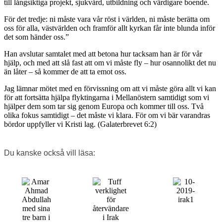
till långsiktiga projekt, sjukvård, utbildning och värdigare boende.
För det tredje: ni måste vara vår röst i världen, ni måste berätta om
oss för alla, västvärlden och framför allt kyrkan får inte blunda inför
det som händer oss.”
Han avslutar samtalet med att betona hur tacksam han är för vår
hjälp, och med att slå fast att om vi måste fly – hur osannolikt det nu
än låter – så kommer de att ta emot oss.
Jag lämnar mötet med en förvissning om att vi måste göra allt vi kan
för att fortsätta hjälpa flyktingarna i Mellanöstern samtidigt som vi
hjälper dem som tar sig genom Europa och kommer till oss. Två
olika fokus samtidigt – det måste vi klara. För om vi bär varandras
bördor uppfyller vi Kristi lag. (Galaterbrevet 6:2)
Du kanske också vill läsa: