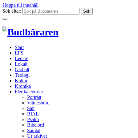
Hoppa till innehåll
Sök efter:
Start
EFS
Ledare
Lokalt
Globalt
Teologi
Kultur
Krönika
Fler kategorier
Porträtt
Vittnesbörd
Salt
BIAL
Psalm
Bibelord
Samtal
Ur arkivet