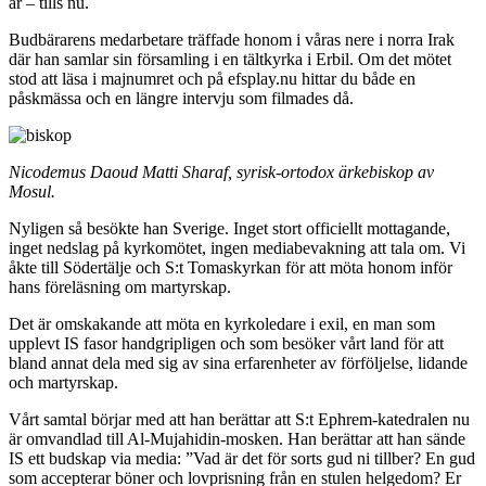
år – tills nu.
Budbärarens medarbetare träffade honom i våras nere i norra Irak
där han samlar sin församling i en tältkyrka i Erbil. Om det mötet
stod att läsa i majnumret och på efsplay.nu hittar du både en
påskmässa och en längre intervju som filmades då.
Nicodemus Daoud Matti Sharaf, syrisk-ortodox ärkebiskop av
Mosul.
Nyligen så besökte han Sverige. Inget stort officiellt mottagande,
inget nedslag på kyrkomötet, ingen mediabevakning att tala om. Vi
åkte till Södertälje och S:t Tomaskyrkan för att möta honom inför
hans föreläsning om martyrskap.
Det är omskakande att möta en kyrkoledare i exil, en man som
upplevt IS fasor handgripligen och som besöker vårt land för att
bland annat dela med sig av sina erfarenheter av förföljelse, lidande
och martyrskap.
Vårt samtal börjar med att han berättar att S:t Ephrem-katedralen nu
är omvandlad till Al-Mujahidin-mosken. Han berättar att han sände
IS ett budskap via media: ”Vad är det för sorts gud ni tillber? En gud
som accepterar böner och lovprisning från en stulen helgedom? Er