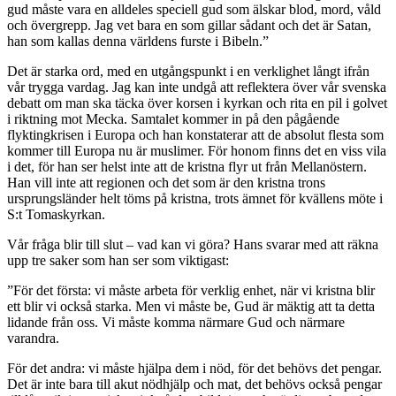
gud måste vara en alldeles speciell gud som älskar blod, mord, våld
och övergrepp. Jag vet bara en som gillar sådant och det är Satan,
han som kallas denna världens furste i Bibeln.”
Det är starka ord, med en utgångspunkt i en verklighet långt ifrån
vår trygga vardag. Jag kan inte undgå att reflektera över vår svenska
debatt om man ska täcka över korsen i kyrkan och rita en pil i golvet
i riktning mot Mecka. Samtalet kommer in på den pågående
flyktingkrisen i Europa och han konstaterar att de absolut flesta som
kommer till Europa nu är muslimer. För honom finns det en viss vila
i det, för han ser helst inte att de kristna flyr ut från Mellanöstern.
Han vill inte att regionen och det som är den kristna trons
ursprungsländer helt töms på kristna, trots ämnet för kvällens möte i
S:t Tomaskyrkan.
Vår fråga blir till slut – vad kan vi göra? Hans svarar med att räkna
upp tre saker som han ser som viktigast:
”För det första: vi måste arbeta för verklig enhet, när vi kristna blir
ett blir vi också starka. Men vi måste be, Gud är mäktig att ta detta
lidande från oss. Vi måste komma närmare Gud och närmare
varandra.
För det andra: vi måste hjälpa dem i nöd, för det behövs det pengar.
Det är inte bara till akut nödhjälp och mat, det behövs också pengar