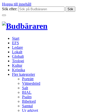
Hoppa till innehåll
Sök efter:
Start
EFS
Ledare
Lokalt
Globalt
Teologi
Kultur
Krönika
Fler kategorier
Porträtt
Vittnesbörd
Salt
BIAL
Psalm
Bibelord
Samtal
Ur arkivet