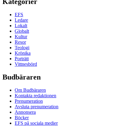
Kategorier
EFS
Ledare
Lokalt
Globalt
Kultur
Resor
Teologi
Krönika
Porträtt
Vittnesbörd
Budbäraren
Om Budbäraren
Kontakta redaktionen
Prenumeration
Avsluta prenumeration
Annonsera
Böcker
EFS på sociala medier