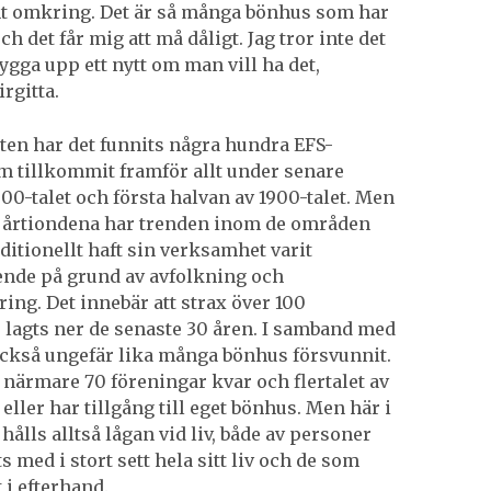
t omkring. Det är så många bönhus som har
ch det får mig att må dåligt. Jag tror inte det
 bygga upp ett nytt om man vill ha det,
rgitta.
tten har det funnits några hundra EFS-
 tillkommit framför allt under senare
800-talet och första halvan av 1900-talet. Men
 årtiondena har trenden inom de områden
ditionellt haft sin verksamhet varit
ende på grund av avfolkning och
ring. Det innebär att strax över 100
 lagts ner de senaste 30 åren. I samband med
också ungefär lika många bönhus försvunnit.
s närmare 70 föreningar kvar och flertalet av
eller har tillgång till eget bönhus. Men här i
ålls alltså lågan vid liv, både av personer
 med i stort sett hela sitt liv och de som
 i efterhand.