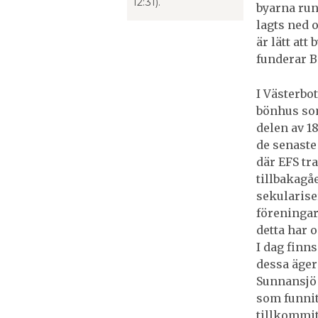
12:31).
byarna run
lagts ned o
är lätt att
funderar Bi
I Västerbo
bönhus som
delen av 1
de senaste
där EFS tra
tillbakagå
sekularise
föreningar
detta har 
I dag finn
dessa äger 
Sunnansjö h
som funnits
tillkommit