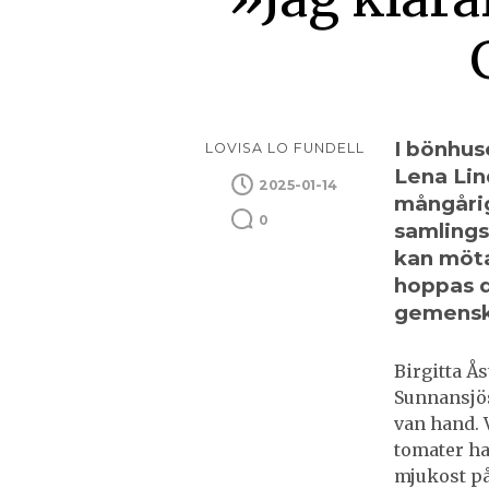
I bönhus
LOVISA LO FUNDELL
Lena Lin
2025-01-14
mångårig
0
samlings
kan mötas
hoppas d
gemensk
Birgitta Å
Sunnansjös
van hand. 
tomater ha
mjukost p