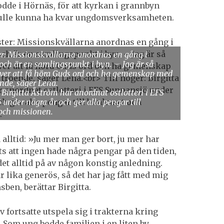
odde i Hörnäs, för att kyrkan i grannbyn
ulle kunna ha kvar ungdomsverksamheten.
er: Missionskvällarna anordnas en gång i
ch är en samlingspunkt i byn. – Jag är så
ver att få höra Guds ord och ha gemenskap med
nde, säger Lena.
: Birgitta Åström har anordnat ostlotteri i EFS
under några år och ger alla pengar till
och missionen.
 alltid: »Ju mer man ger bort, ju mer har
s att ingen hade några pengar på den tiden,
det alltid på av någon konstig anledning.
lika generös, så det har jag fått med mig
ben, berättar Birgitta.
iv fortsatte utspela sig i trakterna kring
 Som ung bodde familjen i en liten by