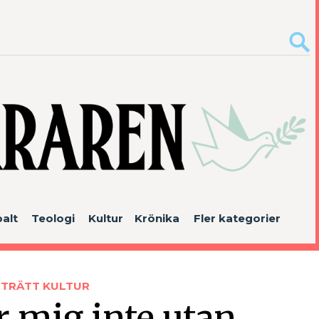
alt
Teologi
Kultur
Krönika
Fler kategorier
RTRÄTT
KULTUR
r mig inte utan