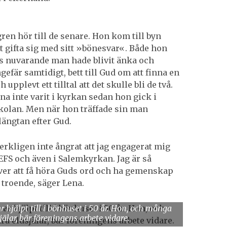
ren hör till de senare. Hon kom till byn
tt gifta sig med sitt »bönesvar«. Både hon
 nuvarande man hade blivit änka och
efär samtidigt, bett till Gud om att finna en
 upplevt ett tilltal att det skulle bli de två.
na inte varit i kyrkan sedan hon gick i
olan. Men när hon träffade sin man
längtan efter Gud.
verkligen inte ångrat att jag engagerat mig
 EFS och även i Salemkyrkan. Jag är så
er att få höra Guds ord och ha gemenskap
troende, säger Lena.
ar hjälpt till i bönhuset i 50 år. Hon, och många
jälar, bär föreningens arbete vidare.