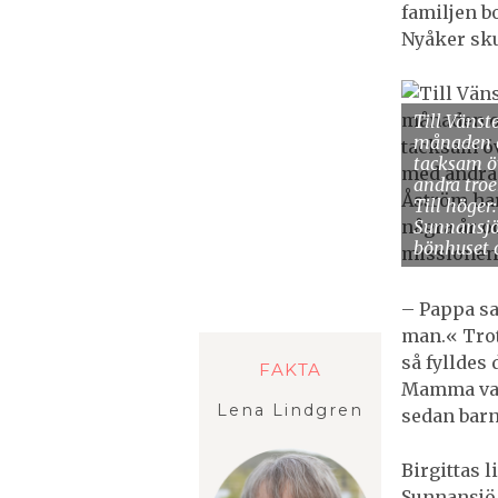
familjen b
Nyåker sk
Till Vänst
månaden o
tacksam ö
andra troe
Till höger
Sunnansjö 
bönhuset 
– Pappa sa
man.« Trot
så fylldes 
FAKTA
Mamma var 
Lena Lindgren
sedan barns
Birgittas l
Sunnansjö.