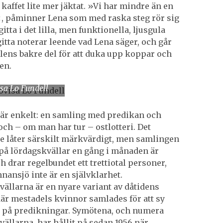
kaffet lite mer jäktat. »Vi har mindre än en
, påminner Lena som med raska steg rör sig
tta i det lilla, men funktionella, ljusgula
gitta noterar leende vad Lena säger, och går
alens bakre del för att duka upp koppar och
en.
isa Lo Fundell
är enkelt: en samling med predikan och
 och – om man har tur – ostlotteri. Det
e låter särskilt märkvärdigt, men samlingen
på lördagskvällar en gång i månaden är
h drar regelbundet ett trettiotal personer,
nnansjö inte är en självklarhet.
ällarna är en nyare variant av dåtidens
är mestadels kvinnor samlades för att sy
 på predikningar. Symötena, och numera
ällarna, har hållit på sedan 1956 när