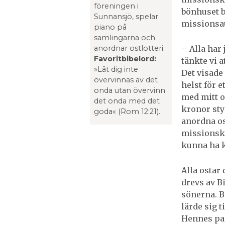
föreningen i
bönhuset b
Sunnan­sjö, spelar
missionsa
piano på
samlingarna och
– Alla har
anordnar ostlotteri.
Favoritbibelord:
tänkte vi a
»Låt dig inte
Det visade
övervinnas av det
helst för 
onda utan övervinn
med mitt os
det onda med det
kronor styc
goda« (Rom 12:21).
anordna os
missionskvä
kunna ha k
Alla ostar
drevs av B
sönerna. B
lärde sig t
Hennes pap