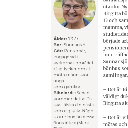
utanför Ny
Birgitta b
13 och sa
mamma, vil
studietide
Ålder:
73 år.
började arb
Bor:
Sunnansjö.
pensionen.
Gör:
Pensionär,
hon träffad
engagerad i
Sunnansjö,
kyrkorna i området.
bönhus som
»Jag tycker om att
möta människor,
samlingar.
unga
som gamla.«
– Det är Bi
Bibelord:
»Sedan
väldigt duk
kommer detta: Du
Birgitta sk
skall älska din nästa
som dig själv. Något
större bud än dessa
– Det är v
finns inte.« (Mark
mötas och 