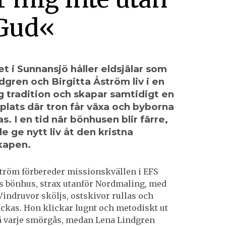
Gud«
et i Sunnansjö håller eldsjälar som
dgren och Birgitta Åström liv i en
 tradition och skapar samtidigt en
plats där tron får växa och byborna
. I en tid när bönhusen blir färre,
e ge nytt liv åt den kristna
apen.
ström förbereder missionskvällen i EFS
 bönhus, strax utanför Nordmaling, med
Vindruvor sköljs, ostskivor rullas och
ckas. Hon klickar lugnt och metodiskt ut
å varje smörgås, medan Lena Lindgren