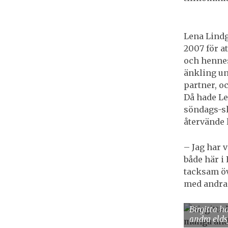
Lena Lindg
2007 för a
och hennes
änkling ung
partner, och
Då hade Le
söndags-sk
återvände 
– Jag har 
både här i
tacksam öv
med andra 
Birgitta h
andra elds