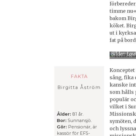
förbereder 
timme nu«
bakom Birgi
köket. Bir
ut i kyrks
fat på bord
Bilder: Lov
Konceptet 
FAKTA
sång, fika
kanske int
Birgitta Åström
som hålls 
populär oc
vilket i Su
Missionskv
Ålder:
81 år.
Bor:
Sunnansjö.
symöten, d
Gör:
Pensionär, är
och lyssna
kassör för EFS-
missionskv