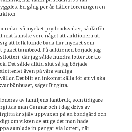
yggdes. En gång per år håller föreningen en
uktion.
 ju redan så mycket prydnadssaker, så därför
tt mat kanske vore något att auktionera ut.
 sig att folk kunde buda hur mycket som
ett paket tunnbröd. På auktionen började jag
tlotteri, där jag sålde hundra lotter för tio
k. Det sålde alltid slut så jag började
tlotteriet även på våra vanliga
llar. Det blir en inkomstkälla för att vi ska
var bönhuset, säger Birgitta.
 doneras av familjens lantbruk, som tidigare
irgittas man Gunnar och i dag drivs av
irgitta är själv uppvuxen på en bondgård och
idigt om vikten av att ge det man hade.
pa samlade in pengar via lotteri, när