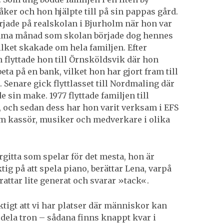
åker och hon hjälpte till på sin pappas gård.
örjade på realskolan i Bjurholm när hon var
mma månad som skolan började dog hennes
ket skakade om hela familjen. Efter
n flyttade hon till Örnsköldsvik där hon
eta på en bank, vilket hon har gjort fram till
 Senare gick flyttlasset till Nordmaling där
e sin make. 1977 flyttade familjen till
 och sedan dess har hon varit verksam i EFS
 kassör, musiker och medverkare i olika
rgitta som spelar för det mesta, hon är
tig på att spela piano, berättar Lena, varpå
rattar lite generat och svarar »tack«.
iktigt att vi har platser där människor kan
dela tron – sådana finns knappt kvar i