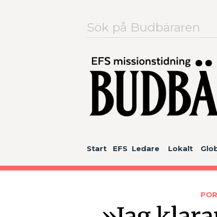
Sök
efter:
Start
EFS
Ledare
Lokalt
Glob
PO
»Jag klara