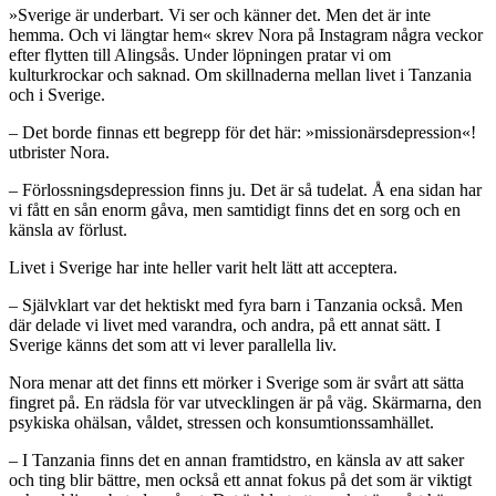
»Sverige är underbart. Vi ser och känner det. Men det är inte
hemma. Och vi längtar hem« skrev Nora på Instagram några veckor
efter flytten till Alingsås. Under löpningen pratar vi om
kulturkrockar och saknad. Om skillnaderna mellan livet i Tanzania
och i Sverige.
– Det borde finnas ett begrepp för det här: »missionärsdepression«!
utbrister Nora.
– Förlossningsdepression finns ju. Det är så tudelat. Å ena sidan har
vi fått en sån enorm gåva, men samtidigt finns det en sorg och en
känsla av förlust.
Livet i Sverige har inte heller varit helt lätt att acceptera.
– Självklart var det hektiskt med fyra barn i Tanzania också. Men
där delade vi livet med varandra, och andra, på ett annat sätt. I
Sverige känns det som att vi lever parallella liv.
Nora menar att det finns ett mörker i Sverige som är svårt att sätta
fingret på. En rädsla för var utvecklingen är på väg. Skärmarna, den
psykiska ohälsan, våldet, stressen och konsumtionssamhället.
– I Tanzania finns det en annan framtidstro, en känsla av att saker
och ting blir bättre, men också ett annat fokus på det som är viktigt