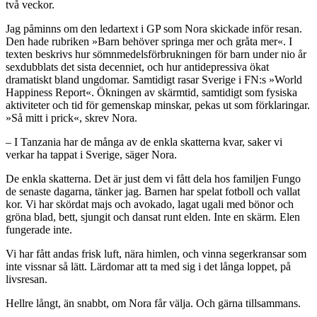
två veckor.
Jag påminns om den ledartext i GP som Nora skickade inför resan.
Den hade rubriken »Barn behöver springa mer och gråta mer«. I
texten beskrivs hur sömnmedelsförbrukningen för barn under nio år
sexdubblats det sista decenniet, och hur antidepressiva ökat
dramatiskt bland ungdomar. Samtidigt rasar Sverige i FN:s »World
Happiness Report«. Ökningen av skärmtid, samtidigt som fysiska
aktiviteter och tid för gemenskap minskar, pekas ut som förklaringar.
»Så mitt i prick«, skrev Nora.
– I Tanzania har de många av de enkla skatterna kvar, saker vi
verkar ha tappat i Sverige, säger Nora.
De enkla skatterna. Det är just dem vi fått dela hos familjen Fungo
de senaste dagarna, tänker jag. Barnen har spelat fotboll och vallat
kor. Vi har skördat majs och avokado, lagat ugali med bönor och
gröna blad, bett, sjungit och dansat runt elden. Inte en skärm. Elen
fungerade inte.
Vi har fått andas frisk luft, nära himlen, och vinna segerkransar som
inte vissnar så lätt. Lärdomar att ta med sig i det långa loppet, på
livsresan.
Hellre långt, än snabbt, om Nora får välja. Och gärna tillsammans.