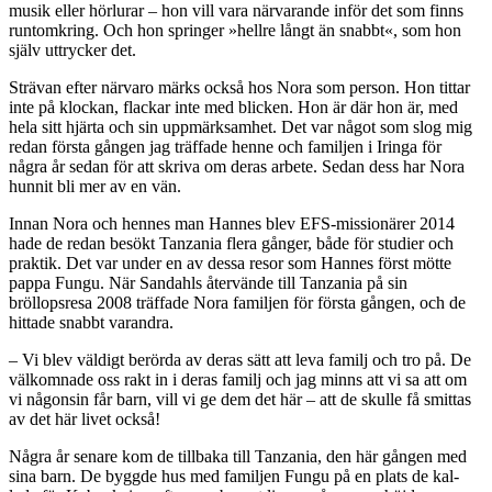
musik eller hörlurar – hon vill vara närvarande inför det som finns
runtomkring. Och hon springer »hellre långt än snabbt«, som hon
själv uttrycker det.
Strävan efter närvaro märks också hos Nora som person. Hon tittar
inte på klockan, flackar inte med blicken. Hon är där hon är, med
hela sitt hjärta och sin uppmärksamhet. Det var något som slog mig
redan första gången jag träffade henne och familjen i Iringa för
några år sedan för att skriva om deras arbete. Sedan dess har Nora
hunnit bli mer av en vän.
Innan Nora och hennes man Hannes blev EFS-missionärer 2014
hade de redan besökt Tanzania flera gånger, både för studier och
praktik. Det var under en av dessa resor som Hannes först mötte
pappa Fungu. När Sandahls återvände till Tanzania på sin
bröllopsresa 2008 träffade Nora familjen för första gången, och de
hittade snabbt varandra.
– Vi blev väldigt berörda av deras sätt att leva familj och tro på. De
välkomnade oss rakt in i deras familj och jag minns att vi sa att om
vi någonsin får barn, vill vi ge dem det här – att de skulle få smittas
av det här livet också!
Några år senare kom de tillbaka till Tanzania, den här gången med
sina barn. De byggde hus med familjen Fungu på en plats de kal-