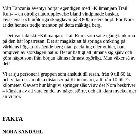
Vårt Tanzania-äventyr börjar egentligen med »Kilimanjaro Trail
Run« – en otrolig naturupplevelse bland vindpinade buskar,
lavastenar och uråldriga skägglavar på 3 800 meters höjd. För Nora
är det hennes tredje maraton på detta mäktiga berg.
– Det var faktiskt »Kilimanjaro Trail Run« som satte igång tankarna
på den här löparresan. Det är magiskt att få springa omkring på
världens högsta fristående berg utan packning eller guider, bara
omgiven av storslagen natur. Det är häftigt att utmana sig själv och
göra något som från början känns närmast ogörligt. Man växer så av
det!
Vi är sju personer i gruppen som anslutit till resan, från 9 till 60 år,
och vi tar oss an olika distanser på Kilimanjaro, allt från 10 till 75
kilometer. Oavsett hur långt vi springer slås vi av det Nora beskriver
– känslan av att vara en del av något större, och att klara mycket mer
än vi tror.
FAKTA
NORA SANDAHL