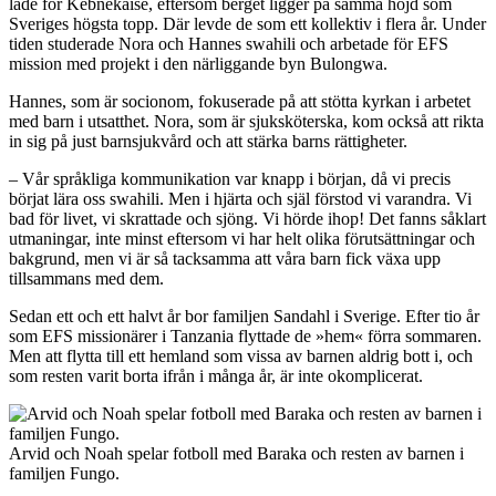
lade för Kebnekaise, eftersom berget ligger på samma höjd som
Sveriges högsta topp. Där levde de som ett kollektiv i flera år. Under
tiden studerade Nora och Hannes swahili och arbetade för EFS
mission med projekt i den närliggande byn Bulongwa.
Hannes, som är socionom, fokuserade på att stötta kyrkan i arbetet
med barn i utsatthet. Nora, som är sjuksköterska, kom också att rikta
in sig på just barnsjukvård och att stärka barns rättigheter.
– Vår språkliga kommunikation var knapp i början, då vi precis
börjat lära oss swahili. Men i hjärta och själ förstod vi varandra. Vi
bad för livet, vi skrattade och sjöng. Vi hörde ihop! Det fanns såklart
utmaningar, inte minst eftersom vi har helt olika förutsättningar och
bakgrund, men vi är så tacksamma att våra barn fick växa upp
tillsammans med dem.
Sedan ett och ett halvt år bor familjen Sandahl i Sverige. Efter tio år
som EFS missionärer i Tanzania flyttade de »hem« förra sommaren.
Men att flytta till ett hemland som vissa av barnen aldrig bott i, och
som resten varit borta ifrån i många år, är inte okomplicerat.
Arvid och Noah spelar fotboll med Baraka och resten av barnen i
familjen Fungo.