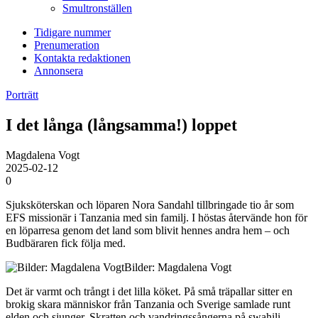
Smultronställen
Tidigare nummer
Prenumeration
Kontakta redaktionen
Annonsera
Porträtt
I det långa (långsamma!) loppet
Magdalena Vogt
2025-02-12
0
Sjuksköterskan och löparen Nora Sandahl tillbringade tio år som
EFS missionär i Tanzania med sin familj. I höstas återvände hon för
en löparresa genom det land som blivit hennes andra hem – och
Budbäraren fick följa med.
Bilder: Magdalena Vogt
Det är varmt och trångt i det lilla köket. På små träpallar sitter en
brokig skara människor från Tanzania och Sverige samlade runt
elden och sjunger. Skratten och vandringssångerna på swahili