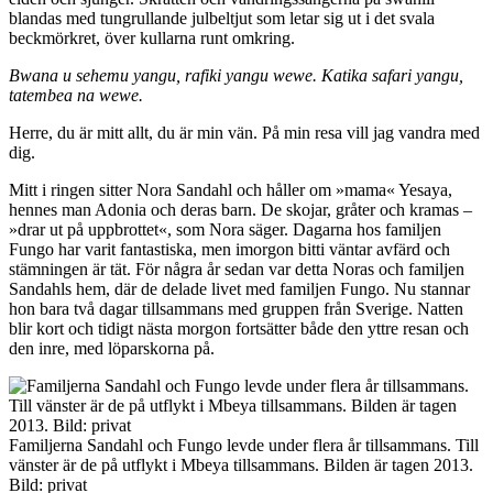
blandas med tungrullande julbeltjut som letar sig ut i det svala
beckmörkret, över kullarna runt omkring.
Bwana u sehemu yangu, rafiki yangu wewe. Katika safari yangu,
tatembea na wewe.
Herre, du är mitt allt, du är min vän. På min resa vill jag vandra med
dig.
Mitt i ringen sitter Nora Sandahl och håller om »mama« Yesaya,
hennes man Adonia och deras barn. De skojar, gråter och kramas –
»drar ut på uppbrottet«, som Nora säger. Dagarna hos familjen
Fungo har varit fantastiska, men imorgon bitti väntar avfärd och
stämningen är tät. För några år sedan var detta Noras och familjen
Sandahls hem, där de delade livet med familjen Fungo. Nu stannar
hon bara två dagar tillsammans med gruppen från Sverige. Natten
blir kort och tidigt nästa morgon fortsätter både den yttre resan och
den inre, med löparskorna på.
Familjerna Sandahl och Fungo levde under flera år tillsammans. Till
vänster är de på utflykt i Mbeya tillsammans. Bilden är tagen 2013.
Bild: privat