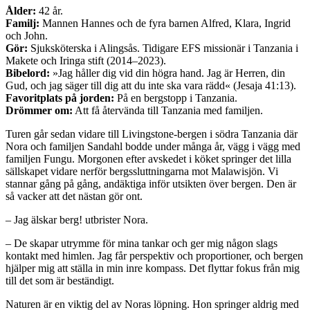
Ålder:
42 år.
Familj:
Mannen Hannes och de fyra barnen Alfred, Klara, Ingrid
och John.
Gör:
Sjuksköterska i Alingsås. Tidigare EFS missionär i Tanzania i
Makete och Iringa stift (2014–2023).
Bibelord:
»Jag håller dig vid din högra hand. Jag är Herren, din
Gud, och jag säger till dig att du inte ska vara rädd« (Jesaja 41:13).
Favoritplats på jorden:
På en bergstopp i Tanzania.
Drömmer om:
Att få återvända till Tanzania med familjen.
Turen går sedan vidare till Livingstone-bergen i södra Tanzania där
Nora och familjen Sandahl bodde under många år, vägg i vägg med
familjen Fungu. Morgonen efter avskedet i köket springer det lilla
sällskapet vidare nerför bergssluttningarna mot Malawisjön. Vi
stannar gång på gång, andäktiga inför utsikten över bergen. Den är
så vacker att det nästan gör ont.
– Jag älskar berg! utbrister Nora.
– De skapar utrymme för mina tankar och ger mig någon slags
kontakt med himlen. Jag får perspektiv och proportioner, och bergen
hjälper mig att ställa in min inre kompass. Det flyttar fokus från mig
till det som är beständigt.
Naturen är en viktig del av Noras löpning. Hon springer aldrig med