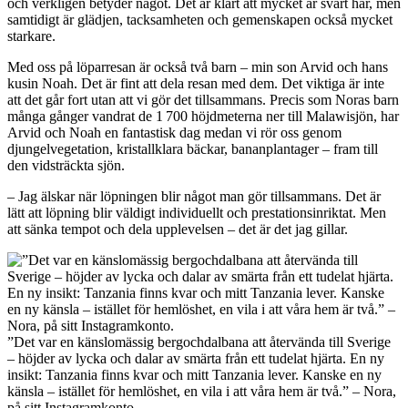
och verkligen betyder något. Det är klart att mycket är svårt här, men
samtidigt är glädjen, tacksamheten och gemenskapen också mycket
starkare.
Med oss på löparresan är också två barn – min son Arvid och hans
kusin Noah. Det är fint att dela resan med dem. Det viktiga är inte
att det går fort utan att vi gör det tillsammans. Precis som Noras barn
många gånger vandrat de 1 700 höjdmeterna ner till Malawisjön, har
Arvid och Noah en fantastisk dag medan vi rör oss genom
djungelvegetation, kristallklara bäckar, bananplantager – fram till
den vidsträckta sjön.
– Jag älskar när löpningen blir något man gör tillsammans. Det är
lätt att löpning blir väldigt individuellt och prestationsinriktat. Men
att sänka tempot och dela upplevelsen – det är det jag gillar.
”Det var en känslomässig bergochdalbana att återvända till Sverige
– höjder av lycka och dalar av smärta från ett tudelat hjärta. En ny
insikt: Tanzania finns kvar och mitt Tanzania lever. Kanske en ny
känsla – istället för hemlöshet, en vila i att våra hem är två.” – Nora,
på sitt Instagramkonto.