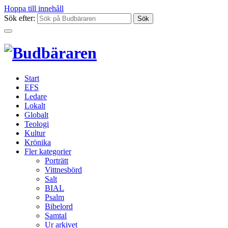
Hoppa till innehåll
Sök efter:
Start
EFS
Ledare
Lokalt
Globalt
Teologi
Kultur
Krönika
Fler kategorier
Porträtt
Vittnesbörd
Salt
BIAL
Psalm
Bibelord
Samtal
Ur arkivet