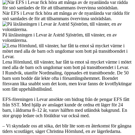
När EFS i Levar fick höra att många av de nyanlända var rädda för
snö samlades de för att tillsammans övervinna snörädslan.
På läxläsningen i Levar är Astrid Sjöström, till vänster, en av
volontärerna.
Lena Hörnlund, till vänster, har fått ta emot så mycket värme i mötet
med alla de barn och ungdomar som bott på transitboendet i Levar.
I Rundvik, utanför Nordmaling, öppnades ett transitboende. De 50
barn som bodde där lekte ofta i församlingshemmet. Boendet
försvann lika snabbt som det kom, men kvar fanns de kvotflyktingar
som fått uppehållstillstånd.
EFS-föreningen i Levar ansökte om bidrag från de pengar EFS fått
från SST. Med hjälp av anslaget kunde de ordna ett läger för 24
barn, i åldrarna 8–12 år, varav hälften med utländsk bakgrund. En
stor grupp ledare och föräldrar var också med.
– Vi skyndade oss att söka, det blir lite som en återkomst för gångna
tiders scoutläger, säger Christina Hörnlund, en av lägerledarna.