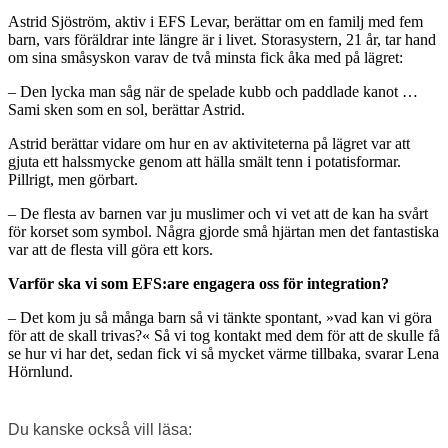
Astrid Sjöström, aktiv i EFS Levar, berättar om en familj med fem
barn, vars föräldrar inte längre är i livet. Storasystern, 21 år, tar hand
om sina småsyskon varav de två minsta fick åka med på lägret:
– Den lycka man såg när de spelade kubb och paddlade kanot …
Sami sken som en sol, berättar Astrid.
Astrid berättar vidare om hur en av aktiviteterna på lägret var att
gjuta ett halssmycke genom att hälla smält tenn i potatisformar.
Pillrigt, men görbart.
– De flesta av barnen var ju muslimer och vi vet att de kan ha svårt
för korset som symbol. Några gjorde små hjärtan men det fantastiska
var att de flesta vill göra ett kors.
Varför ska vi som EFS:are
engagera oss för integration?
– Det kom ju så många barn så vi tänkte spontant, »vad kan vi göra
för att de skall trivas?« Så vi tog kontakt med dem för att de skulle få
se hur vi har det, sedan fick vi så mycket värme tillbaka, svarar Lena
Hörnlund.
Du kanske också vill läsa: