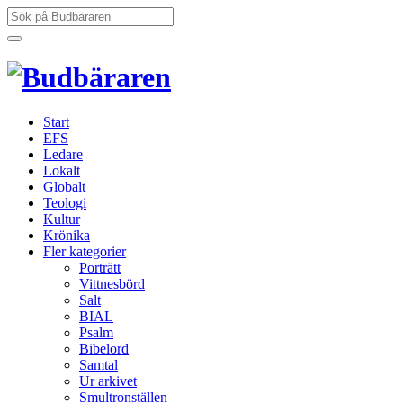
Hoppa
Sök
till
efter:
innehåll
Start
EFS
Ledare
Lokalt
Globalt
Teologi
Kultur
Krönika
Fler kategorier
Porträtt
Vittnesbörd
Salt
BIAL
Psalm
Bibelord
Samtal
Ur arkivet
Smultronställen