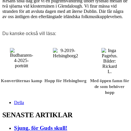
Resans sista dag gör vi en pilgrimsvandring under tystnad mellan de
två sjöarna vid klosterruinen i Glendalough. Vi firar mässa vid
stranden för att avsluta dagen med att återse Dublin. Där får några
av oss äntligen den efterlängtade irländska folkmusik­upplevelsen.
Du kanske också vill läsa:
Konvertiternas kamp
Hopp för Helsingborg
Med öppen famn för
de som behöver
hopp
Della
SENASTE ARTIKLAR
Sjung, för Guds skull!