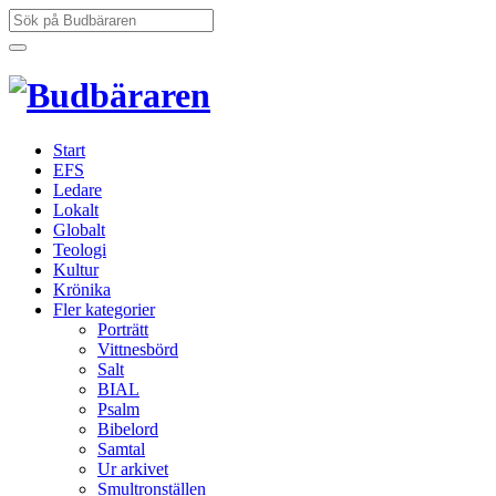
Hoppa
Sök
till
efter:
innehåll
Start
EFS
Ledare
Lokalt
Globalt
Teologi
Kultur
Krönika
Fler kategorier
Porträtt
Vittnesbörd
Salt
BIAL
Psalm
Bibelord
Samtal
Ur arkivet
Smultronställen