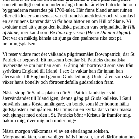
som ett andligt centrum under många hundra år efter Patricks tid och
byggnaderna raserades på 1700-talet. Här finns bland annat ruinen
efter ett kloster som senast var ett franciskanerkloster och vi samlas i
en av ruinens kamrar där vi får höra historien om Hill of Slane. Vi
avslutar med att sjunga den keltiska psalmen vars originaltitel är
Hill
of Slane
, mer känd som
Be thou my vision
(
Herre Du min klippa
).
Det var en mäktig känsla att sjunga den psalmens rika text på
ursprungsplatsen.
Vi reser vidare mot det välkända pilgrimsmålet Downpatrick, där St.
Patrick är begravd. Ett museum berättar St. Patricks dramatiska
livsberättelse om hur han som 16-åring blir bortrövad som slav från
sydvästra England till Irland. I sex år vaktar han får innan han
återvänder till England genom Guds ledning. Under åren som slav
växer hans böneliv och förtroendefulla gudsrelation fram.
Nästa stopp är Saul – platsen där St. Patrick landstiger vid
återvändandet till Irland igen, denna gång på Guds kallelse. I Saul
omvänds hans första anhängare, en bonde som låter honom hålla
gudstjänster i ladugården. Här finns nu en kyrka där vi firar mässa
och sjunger med orden i St. Patricks bön: »Kristus är framför mig,
bakom mig, över mig och under mig«.
Nästa morgon välkomnas vi av ett efterlängtat solsken.
Morgonandakten, som vanligen hålls i bussen, tar vi därför utomhus