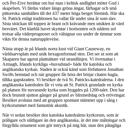
och Per-Eive berättar om hur man i keltisk andlighet möter Gud i
skapelsen. Vi färdas vidare längs gröna ängar, fårhagar och små
pittoreska samhällen till det 437 meter höga berget Slemish. Här ska
St. Patrick enligt traditionen ha vallat får under sina år som slav.
Sista sträckan till toppen är brant och krävande men utsikten är värd
besväret. Det klarblå havet skymtar i horisonten och nådens sol
trotsar alla väderprognoser och välsignar oss under de timmar som
vikts för denna naturupplevelse.
Nästa stopp är på Irlands norra kust vid Giant Cause­way, en
världsarvsplats med unik hexagonformad sten. Det ser ut som att
Skaparen har agerat plattsättare vid strandlinjen. Vi övernattar i
Armagh, Irlands kyrkliga »huvudstad« både för katolska och
anglikanska kyrkan. Staden är också känd som författaren Jonathan
Swifts hemstad och när gruppen får höra det börjar citaten hagla,
tillika gapskratten. Vi besöker de två St. Patricks-­katedralerna. I den
anglikanska katedralen får vi veta att St. Patrick grundade en kyrka
på platsen för nuvarande kyrka som byggdes på 1200-talet. Den har
dock brunnit sjutton gånger på grund av blixtnedslag och erövringar.
Besöket avslutas med att gruppen spontant stämmer upp i sång i
kyrkorummet med fantastisk akustik.
När vi sedan besöker den katolska katedralens kyrkorum, som är
pråligare och ståtligare än den anglikanska, är det inte målningar och
förgyllda ornament som gör intryck på mig här, utan den påtagliga