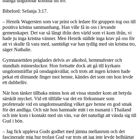
många ungdomar komma till tro.
Bibelord: Sefanja 3:17.
– Henrik Wagersten som var präst och ledare för gruppen tog oss till
positiva kristna sammanhang. Han ville få in oss i levande
gemenskaper. Det var så långt ifrån den värld som vi kom ifrån, vi
hade ju inga kristna vänner. Men Henrik ställde inga krav på oss för
att vi skulle få vara med, samtidigt var han tydlig med sin kristna tro,
säger Nathalie.
Gymnasietiden präglades delvis av alkohol, hemmafester och
stundtals minnesluckor. Hon fortsatte dock att gå till kyrkans
ungdomsträffar på onsdagskvällar, och trots att ingen kristen hade
pekat ett dömande finger mot henne, kändes det som om hon levde
ett dubbelliv.
När hon tänker tillbaka minns hon att vissa stunder kom att betyda
särskilt mycket. Vid ett tillfälle var det en förkunnare som
profeterade vid en ungdomssamling vilket gav henne en god smak
för det andliga. Och när hon hamnade mitt i en tsunami i Thailand
och inte kom i kontakt med sin vän, var det naturligt att vända sig till
Gud i bön.
– Jag fick uppleva Guds godhet med jämna mellanrum och det
fascinerade mig hur trofast Gud var trots att jag inte levde helhjärtat