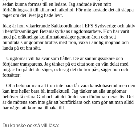
sedan kunna formas till en ledare. Jag ändrade även mitt
förhållningssätt till killar och alkohol. För mig kostade det att släppa
taget om det livet jag hade levt.
Idag är hon vikarierande Saltkoordinator i EFS Sydsverige och aktiv
i hemförsamlingen Betaniakyrkans ungdomsarbete. Hon har varit
med på oräkneliga konfirmationsläger genom åren och sett
hundratals ungdomar brottas med tron, växa i andlig mognad och
landa på ett bra sätt.
– Ungdomar vill ha svar som håller. De är sanningssökare och
förtjänar transparens. Jag tänker på ett citat som en vän delat med
mig: »Tro på det du säger, och säg det du tror på«, säger hon och
fortsätter:
– Ofta betonar man att tron inte bara får vara känslobaserad men den
kan inte heller bara bli intellektuell. Jag tänker att alla ungdomar
behöver få erfara Gud och att det är det som förändrar deras liv. Det
är de mötena som inte går att bortförklara och som gör att man alltid
har något att komma tillbaka till.
Du kanske också vill läsa: