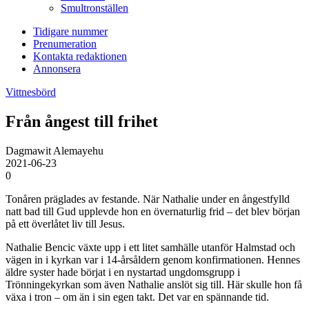
Smultronställen
Tidigare nummer
Prenumeration
Kontakta redaktionen
Annonsera
Vittnesbörd
Från ångest till frihet
Dagmawit Alemayehu
2021-06-23
0
Tonåren präglades av festande. När Nathalie under en ångestfylld
natt bad till Gud upplevde hon en övernaturlig frid – det blev början
på ett överlåtet liv till Jesus.
Nathalie Bencic växte upp i ett litet samhälle utanför Halmstad och
vägen in i kyrkan var i 14-årsåldern genom konfirmationen. Hennes
äldre syster hade börjat i en nystartad ungdomsgrupp i
Trönningekyrkan som även Nathalie anslöt sig till. Här skulle hon få
växa i tron – om än i sin egen takt. Det var en spännande tid.