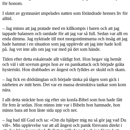
för honom.
I slutet av gymnasiet utspelades natten som förändrade hennes liv för
alltid.
– Jag minns att jag pratade med en killkompis i baren och att jag
tappade balansen och ramlade för att jag var så full. Sedan var allt en
enda dimma. Jag nyktrade till mot morgontimmarna och insåg att jag
hade hamnat i en situation som jag upplevde att jag inte hade koll
på. Jag vet inte alls om jag var med på det som hände.
Tiden efter detta eskalerade allt väldigt fort. Hon begav sig hemåt
och väl i sitt sovrum greps hon av en panikattack och började gråta
hysteriskt. Hon drabbades av ångest och fylldes av skuld och skam.
– Jag fick en dödslängtan och började tänka på tågen som gick i
närheten av mitt hem. Det var en massa destruktiva tankar som kom
nära.
I allt detta sträckte hon sig efter sin konfa-Bibel som hon hade fått
för fem år sedan. Hon minns inte var i Bibeln hon hamnade, hon
minns bara att hon läste sida upp och ner.
– Jag bad till Gud och sa: »Om du hjälper mig nu så gör jag vad Du
vill«. Min upplevelse var att all ångest och panik försvann direkt i