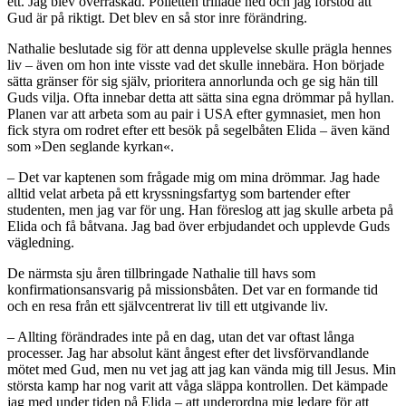
ett. Jag blev överraskad. Polletten trillade ned och jag förstod att
Gud är på riktigt. Det blev en så stor inre förändring.
Nathalie beslutade sig för att denna upplevelse skulle prägla hennes
liv – även om hon inte visste vad det skulle innebära. Hon började
sätta gränser för sig själv, prioritera annorlunda och ge sig hän till
Guds vilja. Ofta innebar detta att sätta sina egna drömmar på hyllan.
Planen var att arbeta som au pair i USA efter gymnasiet, men hon
fick styra om rodret efter ett besök på segelbåten Elida – även känd
som »Den seglande kyrkan«.
– Det var kaptenen som frågade mig om mina drömmar. Jag hade
alltid velat arbeta på ett kryssningsfartyg som bartender efter
studenten, men jag var för ung. Han föreslog att jag skulle arbeta på
Elida och få båtvana. Jag bad över erbjudandet och upplevde Guds
vägledning.
De närmsta sju åren tillbringade Nathalie till havs som
konfirmationsansvarig på missionsbåten. Det var en formande tid
och en resa från ett självcentrerat liv till ett utgivande liv.
– Allting förändrades inte på en dag, utan det var oftast långa
processer. Jag har absolut känt ångest efter det livsförvandlande
mötet med Gud, men nu vet jag att jag kan vända mig till Jesus. Min
största kamp har nog varit att våga släppa kontrollen. Det kämpade
jag med under tiden på Elida – att underordna mig ledare för att