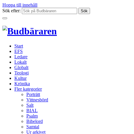
Hoppa till innehåll
Sök efter:
Start
EFS
Ledare
Lokalt
Globalt
Teologi
Kultur
Krönika
Fler kategorier
Porträtt
Vittnesbörd
Salt
BIAL
Psalm
Bibelord
Samtal
Ur arkivet