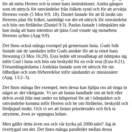
för att möta Herren och ta emot hans instruktioner. Andra gången
som ett uttryck för omvändelse från folkets synd och för att avvärja
Herrens vrede (5 Mos 9:9, 18). Daniel fastade för att få insikt om
Herrens plan för folket, samtidigt var det ett uttryck för omvändelse
och bön om förlåtelse (Daniel 9:3). Paulus fastade i ödmjukhet när
han insåg att hans intention att tjäna Gud visade sig motarbeta
Herrens syften (Apg 9:9).
Det finns också många exempel på gemensam fasta. Guds folk
fastade när de samlades inför Guds ansikte för att ta emot hans
försoning (3 Mos 16:29). Esra ledde sitt ressällskap att ödmjuka sig
inför Gud i fasta och bön om beskydd för en svår resa (Esra 8:21).
Församlingsledarna i Antiokia fastade som ett uttryck för sin
tillbedjan och som förberedelse inför sändandet av missionärer
(Apg. 13:2–3).
Det finns många fler exempel, men dessa kan hjälpa oss att ringa in
något av det viktigaste. Vi ser att fastan handlade om att helt eller
delvis avstå från mat under en tidsperiod för att i ödmjukhet och
omvändelse komma inför Herren och be om förlåtelse, beskydd och
fördjupad insikt. Och vi ser att fastan prioriterades och fick ta
utrymme, även av upptagna ledare.
Men gäller detta även oss och vår kyrka på 2000-talet? Jag är
övertygad om det. Det finns många paralleller mellan dessa