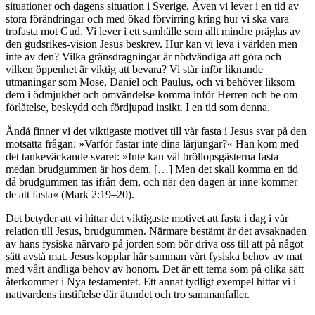
situationer och dagens situation i Sverige. Även vi lever i en tid av
stora förändringar och med ökad förvirring kring hur vi ska vara
trofasta mot Gud. Vi lever i ett samhälle som allt mindre präglas av
den gudsrikes-vision Jesus beskrev. Hur kan vi leva i världen men
inte av den? Vilka gränsdragningar är nödvändiga att göra och
vilken öppenhet är viktig att bevara? Vi står inför liknande
utmaningar som Mose, Daniel och Paulus, och vi behöver liksom
dem i ödmjukhet och omvändelse komma inför Herren och be om
förlåtelse, beskydd och fördjupad insikt. I en tid som denna.
Ändå finner vi det viktigaste motivet till vår fasta i Jesus svar på den
motsatta frågan: »Varför fastar inte dina lärjungar?« Han kom med
det tankeväckande svaret: »Inte kan väl bröllopsgästerna fasta
medan brudgummen är hos dem. […] Men det skall komma en tid
då brudgummen tas ifrån dem, och när den dagen är inne kommer
de att fasta« (Mark 2:19–20).
Det betyder att vi hittar det viktigaste motivet att fasta i dag i vår
relation till Jesus, brudgummen. Närmare bestämt är det avsaknaden
av hans fysiska närvaro på jorden som bör driva oss till att på något
sätt avstå mat. Jesus kopplar här samman vårt fysiska behov av mat
med vårt andliga behov av honom. Det är ett tema som på olika sätt
återkommer i Nya testamentet. Ett annat tydligt exempel hittar vi i
nattvardens instiftelse där ätandet och tro sammanfaller.