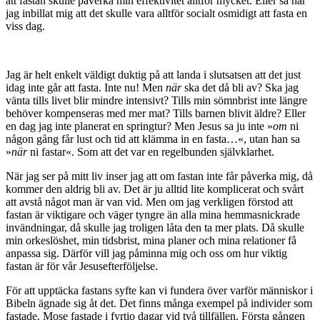
att fastan skulle påverka min effektivitet alltför mycket. Eller så har
jag inbillat mig att det skulle vara alltför socialt osmidigt att fasta en
viss dag.
Jag är helt enkelt väldigt duktig på att landa i slutsatsen att det just
idag inte går att fasta. Inte nu! Men
när
ska det då bli av? Ska jag
vänta tills livet blir mindre intensivt? Tills min sömnbrist inte längre
behöver kompenseras med mer mat? Tills barnen blivit äldre? Eller
en dag jag inte planerat en springtur? Men Jesus sa ju inte »
om
ni
någon gång får lust och tid att klämma in en fasta…«, utan han sa
»
när
ni fastar«. Som att det var en regelbunden självklarhet.
När jag ser på mitt liv inser jag att om fastan inte får påverka mig, då
kommer den aldrig bli av. Det är ju alltid lite komplicerat och svårt
att avstå något man är van vid. Men om jag verkligen förstod att
fastan är viktigare och väger tyngre än alla mina hemmasnickrade
invändningar, då skulle jag troligen låta den ta mer plats. Då skulle
min orkeslöshet, min tidsbrist, mina planer och mina relationer få
anpassa sig. Därför vill jag påminna mig och oss om hur viktig
fastan är för vår Jesusefterföljelse.
För att upptäcka fastans syfte kan vi fundera över varför människor i
Bibeln ägnade sig åt det. Det finns många exempel på individer som
fastade. Mose fastade i fyrtio dagar vid två tillfällen. Första gången