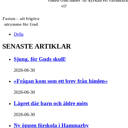
Vilken Gud tillber
Är kyrkan ett varumärk
vi?
Fastan – att frigöra
utrymme för Gud
Della
SENASTE ARTIKLAR
Sjung, för Guds skull!
2026-06-30
»Frågan kom som ett brev från himlen«
2026-06-30
Lägret där barn och äldre möts
2026-06-30
Ny öppen förskola i Hammarby