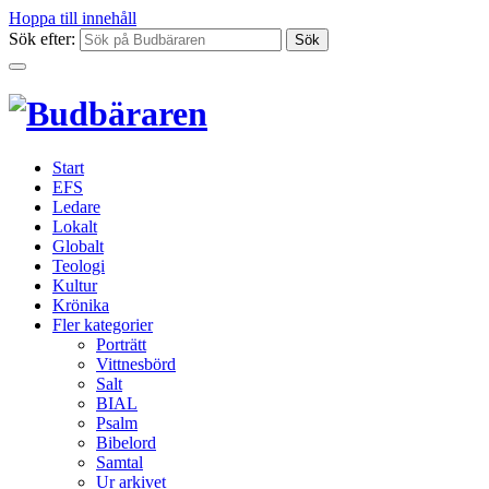
Hoppa till innehåll
Sök efter:
Start
EFS
Ledare
Lokalt
Globalt
Teologi
Kultur
Krönika
Fler kategorier
Porträtt
Vittnesbörd
Salt
BIAL
Psalm
Bibelord
Samtal
Ur arkivet