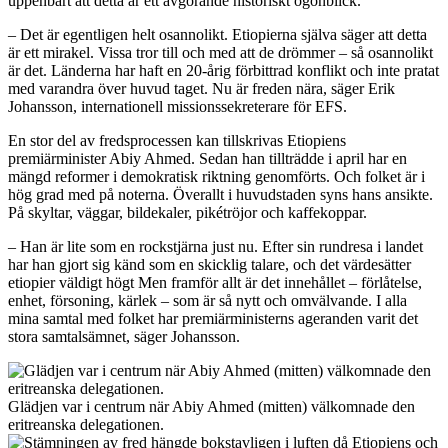
uppen­bart att detta är ett avgörande historiskt ögonblick.
– Det är egentligen helt osannolikt. Etiopierna själva säger att detta
är ett mirakel. Vissa tror till och med att de drömmer – så osannolikt
är det. Länderna har haft en 20-årig förbittrad konflikt och inte pratat
med varandra över huvud taget. Nu är freden nära, säger Erik
Johansson, internationell missionssekreterare för EFS.
En stor del av fredsprocessen kan tillskrivas Etiopiens
premiärminister Abiy Ahmed. Sedan han tillträdde i april har en
mängd reformer i demokratisk riktning genomförts. Och folket är i
hög grad med på noterna. Överallt i huvudstaden syns hans ansikte.
På skyltar, väggar, bildekaler, pikétröjor och kaffekoppar.
– Han är lite som en rockstjärna just nu. Efter sin rundresa i landet
har han gjort sig känd som en skicklig talare, och det värdesätter
etiopier väldigt högt Men framför allt är det innehållet – förlåtelse,
enhet, försoning, kärlek – som är så nytt och omvälvande. I alla
mina samtal med folket har premiär­ministerns ageranden varit det
stora samtalsämnet, säger Johansson.
Glädjen var i centrum när Abiy Ahmed (mitten) välkomnade den
eritreanska delegationen.