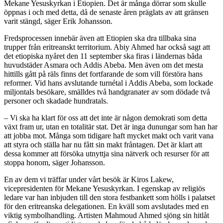
Mekane Yesuskyrkan i Etiopien. Det är många dörrar som skulle
öppnas i och med detta, då de senaste åren präglats av att gränsen
varit stängd, säger Erik Johansson.
Fredsprocessen innebär även att Etiopien ska dra tillbaka sina
trupper från eritreanskt territorium. Abiy Ahmed har också sagt att
det etiopiska nyåret den 11 september ska firas i ländernas båda
huvudstäder Asmara och Addis Abeba. Men även om det mesta
hittills gått på räls finns det fortfarande de som vill förstöra hans
reformer. Vid hans avslutande turnétal i Addis Abeba, som lockade
miljontals besökare, smälldes två handgranater av som dödade två
personer och skadade hundratals.
– Vi ska ha klart för oss att det inte är någon demokrati som detta
växt fram ur, utan en totalitär stat. Det är inga dunungar som han har
att jobba mot. Många som tidigare haft mycket makt och varit vana
att styra och ställa har nu fått sin makt fråntagen. Det är klart att
dessa kommer att försöka utnyttja sina nätverk och resurser för att
stoppa honom, säger Johansson.
En av dem vi träffar under vårt besök är Kiros Lakew,
vicepresidenten för Mekane Yesuskyrkan. I egenskap av religiös
ledare var han inbjuden till den stora festbankett som hölls i palatset
för den eritreanska delega­tionen. En kväll som avslutades med en
viktig symbolhandling. Artisten Mahmoud Ahmed sjöng sin hitlåt