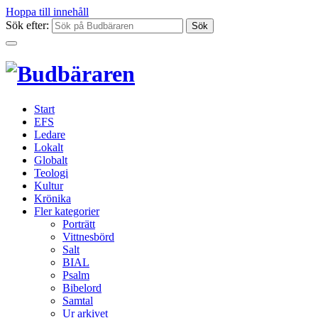
Hoppa till innehåll
Sök efter:
Start
EFS
Ledare
Lokalt
Globalt
Teologi
Kultur
Krönika
Fler kategorier
Porträtt
Vittnesbörd
Salt
BIAL
Psalm
Bibelord
Samtal
Ur arkivet