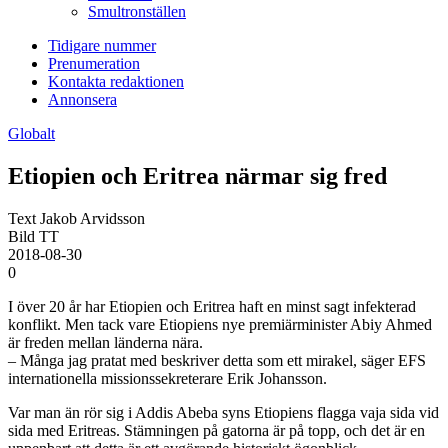
Smultronställen
Tidigare nummer
Prenumeration
Kontakta redaktionen
Annonsera
Globalt
Etiopien och Eritrea närmar sig fred
Text Jakob Arvidsson
Bild TT
2018-08-30
0
I över 20 år har Etiopien och Eritrea haft en minst sagt infekterad
konflikt. Men tack vare Etiopiens nye premiärminister Abiy Ahmed
är freden mellan länderna nära.
– Många jag pratat med beskriver detta som ett mirakel, säger EFS
internationella missions­sekreterare Erik Johansson.
Var man än rör sig i Addis Abeba syns Etiopiens flagga vaja sida vid
sida med Eritreas. Stämningen på gatorna är på topp, och det är en