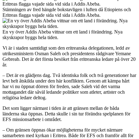
Stämningen av fred hängde bokstavligen i luften då Etiopiens och
Eritreas flagga vajade sida vid sida i Addis Abeba.
En vy över Addis Abeba vittnar om ett land i förändring. Nya
skyskrapor byggs hela tiden.
Vi är i staden samtidigt som den eritreanska delegationen, ledd av
utrikesministern Osman Saleh och presidentens rådgivare Yemane
Gebreab. Det är det första besöket från eritreanska ledare på över 20
år.
– Det är en glädjens dag. Två identiska folk och två generationer har
levt helt åtskilda under den här konflikten. Genom att kämpa hårt
har vi nu öppnat dörren för freden, sade Saleh vid det varma
mottagandet där såväl ledande politiker som atleter, artister och
religiösa ledare deltog.
Det som ligger närmast i tiden är att gränsen mellan de båda
länderna ska öppnas. Detta skulle i sin tur förändra spelplanen för
EFS missionsarbete i området.
– Om gränsen öppnas ökar möjligheterna för mycket närmare
samarbeten med kyrkan i Eritrea. Både för EFS och framför allt för