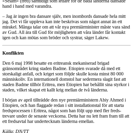
»Selam« (fred) samtidigt som ledare för de båda länderna dansade
hand i hand med varandra.
– Jag är ingen bra dansare själv, men inombords dansade hela mitt
jag. Det vi får uppleva kan inte beskrivas som något annat än ett
mirakel. Många talar om att vår nya premiärminister måste vara sänd
av Gud. All ära till Gud för möjligheten att våra länder får kontakt
igen och kan mötas som bröder och systrar, säger Lakew.
Konflikten
Den 6 maj 1998 besatte en eritreansk mekaniserad brigad
gränsområdet kring staden Badme. Etiopien svarade då med ett
storskaligt anfall, och kriget som följde skulle kosta minst 80 000
människoliv. En internationell domstol har sedermera slagit fast att
staden Badme tillhör Eri­trea, men Etiopien har behållit sina styrkor i
staden, vilket skapat ett kallt krig mellan de två länderna.
I början av april tillträdde den nye premiärministern Abiy Ahmed i
Etiopien, och han flaggade redan i sitt installationstal för att starta
freds­processen i Eritrea, något som han följt upp med fler freds­
trevare under de senaste veckorna. Detta har nu lett fram fram till att
ett fredsavtal har under­tecknats länderna emellan.
Källa: DN/TT