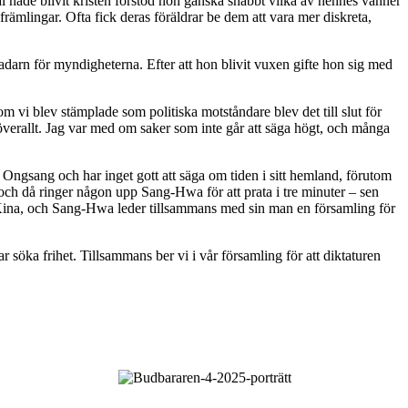
l hade blivit kristen förstod hon ganska snabbt vilka av hennes vänner
rämlingar. Ofta fick deras föräldrar be dem att vara mer diskreta,
radarn för myndigheterna. Efter att hon blivit vuxen gifte hon sig med
rsom vi blev stämplade som politiska motståndare blev det till slut för
r överallt. Jag var med om saker som inte går att säga högt, och många
ngsang och har inget gott att säga om tiden i sitt hemland, förutom
och då ringer någon upp Sang-Hwa för att prata i tre minuter – sen
l Kina, och Sang-Hwa leder tillsammans med sin man en församling för
 söka frihet. Tillsammans ber vi i vår församling för att diktaturen