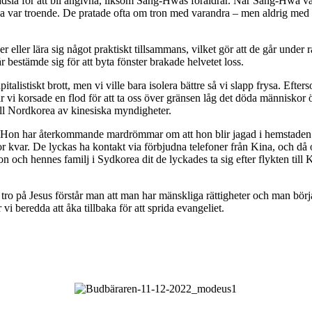
 rädsla för att bli angivna, liksom Sang-Hwas föräldrar. När Sang-Hwa vä
ga var troende. De pratade ofta om tron med varandra – men aldrig med f
eller lära sig något praktiskt tillsammans, vilket gör att de går under 
 bestämde sig för att byta fönster brakade helvetet loss.
italistiskt brott, men vi ville bara isolera bättre så vi slapp frysa. Efte
 När vi korsade en flod för att ta oss över gränsen låg det döda människo
ill Nordkorea av kinesiska myndigheter.
. Hon har återkommande mardrömmar om att hon blir jagad i hemstaden O
 kvar. De lyckas ha kontakt via förbjudna telefoner från Kina, och då 
n och hennes familj i Sydkorea dit de lyckades ta sig efter flykten til
ro på Jesus förstår man att man har mänskliga rättigheter och man börjar
vi beredda att åka tillbaka för att sprida evangeliet.