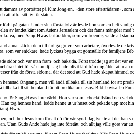
t damma av porträttet på Kim Jong-un, »den store efterträdaren«, som al
a att offra sitt liv för staten.
 förbi på gatan. Under sina första tolv år levde hon som en helt vanlig 
delen av landet känt som Asiens Jerusalem och det fanns mängder med bi
Sydkorea, men Sang-Hwas farföräldrar, som var troende, valde att stanna
bland annat skicka dem till farliga gruvor som arbetare, överlevde de k
 som var snickare, hade lyckats bygga ett gömställe för familjens Bib
nade sidor och var utan fram- och baksida. Först trodde jag att det var 
nebära slutet för vår familj! Jag hade blivit lärd från ung ålder att ma
 verser från de första sidorna, där det stod att Gud hade skapat himmel oc
illbaka till sitt hemland för att predika om Jesus. Bild Lovisa Lo Fund
« för Sang-Hwas inre värld. Hon var som i chocktillstånd och velade f
n. Han tog hennes hand, ledde henne ut ur huset och pekade upp mot hi
e Sang-Hwa.
 och hur Jesus kom för att dö för vår synd. Jag tyckte att det han sa l
an. Utan Guds Ande hade jag inte förstått, och allt jag ville göra var at