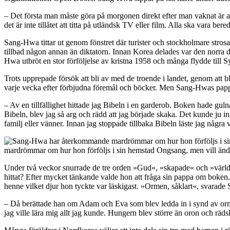
– Det första man måste göra på morgonen direkt efter man vaknat är at
det är inte tillåtet att titta på utländsk TV eller film. Alla ska vara beredd
Sang-Hwa tittar ut genom fönstret där turister och stockholmare strosar
tillbad någon annan än diktatorn. Innan Korea delades var den norra 
Hwa utbröt en stor förföljelse av kristna 1958 och många flydde till 
Trots upprepade försök att bli av med de troende i landet, genom att 
varje vecka efter förbjudna föremål och böcker. Men Sang-Hwas pappa,
– Av en tillfällighet hittade jag Bibeln i en garderob. Boken hade gul
Bibeln, blev jag så arg och rädd att jag började skaka. Det kunde ju in
familj eller vänner. Innan jag stoppade tillbaka Bibeln läste jag några
mardrömmar om hur hon förföljs i sin hemstad Ongsang, men vill ändå t
Under två veckor snurrade de tre orden »Gud«, »skapade« och »världen
hittat? Efter mycket tänkande valde hon att fråga sin pappa om boke
henne vilket djur hon tyckte var läskigast. »Ormen, såklart«, svarad
– Då berättade han om Adam och Eva som blev ledda in i synd av ormen,
jag ville lära mig allt jag kunde. Hungern blev större än oron och rädsl