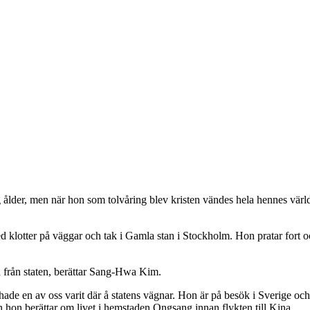
lder, men när hon som tolvåring blev kristen vändes hela hennes världs
d klotter på väggar och tak i Gamla stan i Stockholm. Hon pratar fort 
ion från staten, berättar Sang-Hwa Kim.
a hade en av oss varit där å statens vägnar. Hon är på besök i Sverige oc
 hon berättar om livet i hemstaden Ongsang innan flykten till Kina.