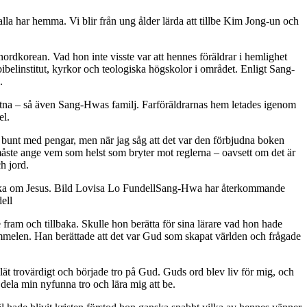
la har hemma. Vi blir från ung ålder lärda att tillbe Kim Jong-un och
nordkorean. Vad hon inte visste var att hennes föräldrar i hemlighet
belinstitut, kyrkor och teologiska högskolor i området. Enligt Sang-
.
ristna – så även Sang-Hwas familj. Farföräldrarnas hem letades igenom
el.
en bunt med pengar, men när jag såg att det var den förbjudna boken
n måste ange vem som helst som bryter mot reglerna – oavsett om det är
h jord.
Sang-Hwa har återkommande
ell
ram och tillbaka. Skulle hon berätta för sina lärare vad hon hade
mmelen. Han berättade att det var Gud som skapat världen och frågade
ät trovärdigt och började tro på Gud. Guds ord blev liv för mig, och
t dela min nyfunna tro och lära mig att be.