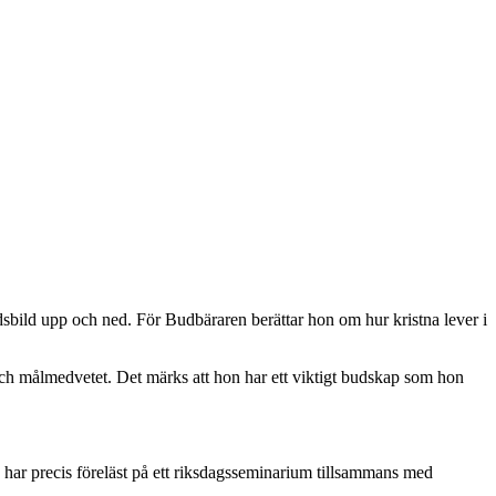
bild upp och ned. För Budbäraren berättar hon om hur kristna lever i
och målmedvetet. Det märks att hon har ett viktigt budskap som hon
h har precis föreläst på ett riksdagsseminarium tillsammans med