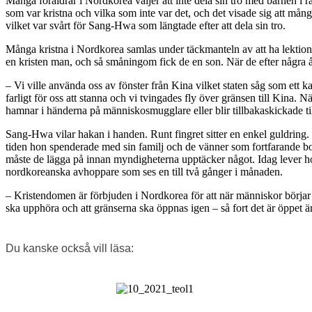
Många föräldrar i Nordkorea väljer att inte dela sin tro med barnen i
som var kristna och vilka som inte var det, och det visade sig att mån
vilket var svårt för Sang-Hwa som längtade efter att dela sin tro.
Många kristna i Nordkorea samlas under täckmanteln av att ha lektioner 
en kristen man, och så småningom fick de en son. När de efter några år
– Vi ville använda oss av fönster från Kina vilket staten såg som ett kap
farligt för oss att stanna och vi tvingades fly över gränsen till Kina.
hamnar i händerna på människosmugglare eller blir tillbakaskickade t
Sang-Hwa vilar hakan i handen. Runt fingret sitter en enkel guldring
tiden hon spenderade med sin familj och de vänner som fortfarande bor
måste de lägga på innan myndigheterna upptäcker något. Idag lever ho
nordkoreanska avhoppare som ses en till två gånger i månaden.
– Kristendomen är förbjuden i Nordkorea för att när människor börjar t
ska upphöra och att gränserna ska öppnas igen – så fort det är öppet är 
Du kanske också vill läsa: