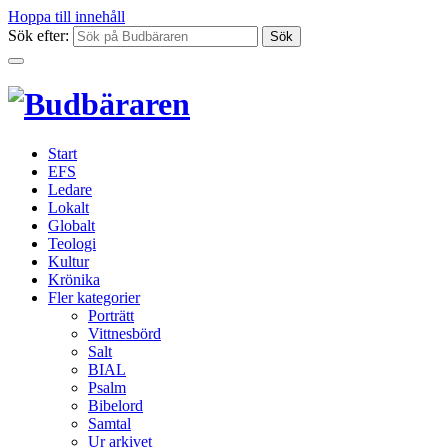
Hoppa till innehåll
Sök efter:
Start
EFS
Ledare
Lokalt
Globalt
Teologi
Kultur
Krönika
Fler kategorier
Porträtt
Vittnesbörd
Salt
BIAL
Psalm
Bibelord
Samtal
Ur arkivet