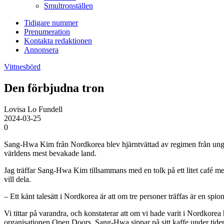
Smultronställen
Tidigare nummer
Prenumeration
Kontakta redaktionen
Annonsera
Vittnesbörd
Den förbjudna tron
Lovisa Lo Fundell
2024-03-25
0
Sang-Hwa Kim från Nordkorea blev hjärntvättad av regimen från ung å
världens mest bevakade land.
Jag träffar Sang-Hwa Kim tillsammans med en tolk på ett litet café me
vill dela.
– Ett känt talesätt i Nordkorea är att om tre personer träffas är en sp
Vi tittar på varandra, och konstaterar att om vi hade varit i Nordkore
organisationen Open Doors. Sang-Hwa sippar på sitt kaffe under tiden