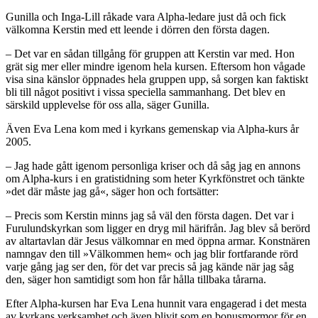
Gunilla och Inga-Lill råkade vara Alpha-ledare just då och fick
välkomna Kerstin med ett leende i dörren den första dagen.
– Det var en sådan tillgång för gruppen att Kerstin var med. Hon
grät sig mer eller mindre igenom hela kursen. Eftersom hon vågade
visa sina känslor öppnades hela gruppen upp, så sorgen kan faktiskt
bli till något positivt i vissa speciella sammanhang. Det blev en
särskild upplevelse för oss alla, säger Gunilla.
Även Eva Lena kom med i kyrkans gemenskap via Alpha-kurs år
2005.
– Jag hade gått igenom personliga kriser och då såg jag en annons
om Alpha-kurs i en gratistidning som heter Kyrkfönstret och tänkte
»det där måste jag gå«, säger hon och fortsätter:
– Precis som Kerstin minns jag så väl den första dagen. Det var i
Furulundskyrkan som ligger en dryg mil härifrån. Jag blev så berörd
av altartavlan där Jesus välkomnar en med öppna armar. Konstnären
namngav den till »Välkommen hem« och jag blir fortfarande rörd
varje gång jag ser den, för det var precis så jag kände när jag såg
den, säger hon samtidigt som hon får hålla tillbaka tårarna.
Efter Alpha-kursen har Eva Lena hunnit vara engagerad i det mesta
av kyrkans verksamhet och även blivit som en bonusmormor för en