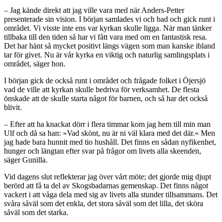
– Jag kände direkt att jag ville vara med när Anders-Petter
presenterade sin vision. I början samlades vi och bad och gick runt i
området. Vi visste inte ens var kyrkan skulle ligga. När man tänker
tillbaka till den tiden så har vi fått vara med om en fantastisk resa.
Det har hänt så mycket positivt längs vägen som man kanske ibland
tar för givet. Nu är vår kyrka en viktig och naturlig samlingsplats i
området, säger hon.
I början gick de också runt i området och frågade folket i Öjersjö
vad de ville att kyrkan skulle bedriva för verksamhet. De flesta
önskade att de skulle starta något för barnen, och så har det också
blivit.
– Efter att ha knackat dörr i flera timmar kom jag hem till min man
Ulf och då sa han: »Vad skönt, nu är ni väl klara med det där.« Men
jag hade bara hunnit med tio hushåll. Det finns en sådan nyfikenhet,
hunger och längtan efter svar på frågor om livets alla skeenden,
säger Gunilla.
Vid dagens slut reflekterar jag över vårt möte; det gjorde mig djupt
berörd att få ta del av Skogsbadarnas gemenskap. Det finns något
vackert i att våga dela med sig av livets alla stunder tillsammans. Det
svåra såväl som det enkla, det stora såväl som det lilla, det sköra
såväl som det starka.