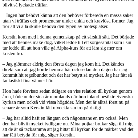
blivit så lyckade träffar.
– Ingen har behövt känna att den behöver förbereda en massa saker
utan vi träffas och promenerar under enkla och kravlösa former. Jag
tror att vi alla skulle behöva den typen av mötesplatser.
Kerstin kom med i denna gemenskap på ett särskilt sätt. Det började
med att hennes make dog, vilket ledde till ett sorgesamtal som i sin
tur ledde till att hon ville gå Alpha-kurs för att lära sig mer om
kristen tro.
– Jag glömmer aldrig den första dagen jag kom hit. Det kändes
direkt som att jag hörde hemma här och sedan den dagen har jag
kommit hit regelbundet och det har betytt så mycket. Jag har fått så
fantastiskt fina vänner här.
Hon hade förvisso sedan tidigare en viss relation till kyrkan genom
åren, både under sina år utomlands där hon ibland besökte Svenska
kyrkan men också vid vissa högtider. Men det är alltså först nu på
senare år som Kerstin fått utveckla sin tro på riktigt.
– Jag har alltid haft en längtan och någonstans en tro också. Men
den har blivit mycket tydligare nu. Mina pojkar brukar säga till mig
att de är så tacksamma att jag hittat till kyrkan för de märker vad det
har fått betyda för mig, säger Kerstin.