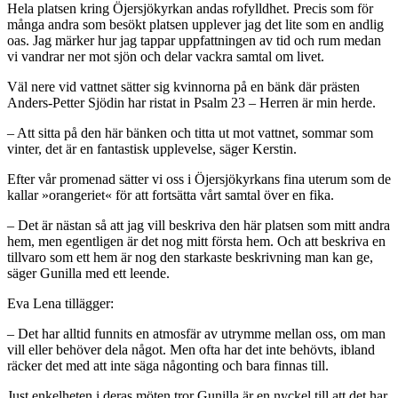
Hela platsen kring Öjersjökyrkan andas rofylldhet. Precis som för
många andra som besökt platsen upplever jag det lite som en andlig
oas. Jag märker hur jag tappar uppfattningen av tid och rum medan
vi vandrar ner mot sjön och delar vackra samtal om livet.
Väl nere vid vattnet sätter sig kvinnorna på en bänk där prästen
Anders-Petter Sjödin har ristat in Psalm 23 – Herren är min herde.
– Att sitta på den här bänken och titta ut mot vattnet, sommar som
vinter, det är en fantastisk upplevelse, säger Kerstin.
Efter vår promenad sätter vi oss i Öjersjökyrkans fina uterum som de
kallar »orangeriet« för att fortsätta vårt samtal över en fika.
– Det är nästan så att jag vill beskriva den här platsen som mitt andra
hem, men egentligen är det nog mitt första hem. Och att beskriva en
tillvaro som ett hem är nog den starkaste beskrivning man kan ge,
säger Gunilla med ett leende.
Eva Lena tillägger:
– Det har alltid funnits en atmosfär av utrymme mellan oss, om man
vill eller behöver dela något. Men ofta har det inte behövts, ibland
räcker det med att inte säga någonting och bara finnas till.
Just enkelheten i deras möten tror Gunilla är en nyckel till att det har