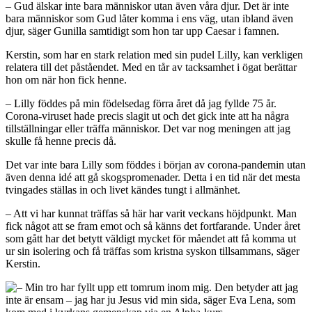
– Gud älskar inte bara människor utan även våra djur. Det är inte
bara människor som Gud låter komma i ens väg, utan ibland även
djur, säger Gunilla samtidigt som hon tar upp Caesar i famnen.
Kerstin, som har en stark relation med sin pudel Lilly, kan verkligen
relatera till det påståendet. Med en tår av tacksamhet i ögat berättar
hon om när hon fick henne.
– Lilly föddes på min födelsedag förra året då jag fyllde 75 år.
Corona-viruset hade precis slagit ut och det gick inte att ha några
tillställningar eller träffa människor. Det var nog meningen att jag
skulle få henne precis då.
Det var inte bara Lilly som föddes i början av corona-pandemin utan
även denna idé att gå skogspromenader. Detta i en tid när det mesta
tvingades ställas in och livet kändes tungt i allmänhet.
– Att vi har kunnat träffas så här har varit veckans höjdpunkt. Man
fick något att se fram emot och så känns det fortfarande. Under året
som gått har det betytt väldigt mycket för måendet att få komma ut
ur sin isolering och få träffas som kristna syskon tillsammans, säger
Kerstin.