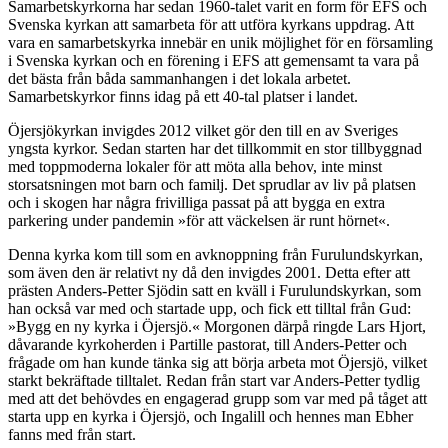
Samarbetskyrkorna har sedan 1960-talet varit en form för EFS och
Svenska kyrkan att samarbeta för att utföra kyrkans uppdrag. Att
vara en samarbetskyrka innebär en unik möjlighet för en församling
i Svenska kyrkan och en förening i EFS att gemensamt ta vara på
det bästa från båda sammanhangen i det lokala arbetet.
Samarbetskyrkor finns idag på ett 40-tal platser i landet.
Öjersjökyrkan invigdes 2012 vilket gör den till en av Sveriges
yngsta kyrkor. Sedan starten har det tillkommit en stor tillbyggnad
med toppmoderna lokaler för att möta alla behov, inte minst
storsatsningen mot barn och familj. Det sprudlar av liv på platsen
och i skogen har några frivilliga passat på att bygga en extra
parkering under pandemin »för att väckelsen är runt hörnet«.
Denna kyrka kom till som en avknoppning från Furulundskyrkan,
som även den är relativt ny då den invigdes 2001. Detta efter att
prästen Anders-Petter Sjödin satt en kväll i Furulundskyrkan, som
han också var med och startade upp, och fick ett tilltal från Gud:
»Bygg en ny kyrka i Öjersjö.« Morgonen därpå ringde Lars Hjort,
dåvarande kyrkoherden i Partille pastorat, till Anders-Petter och
frågade om han kunde tänka sig att börja arbeta mot Öjersjö, vilket
starkt bekräftade tilltalet. Redan från start var Anders-Petter tydlig
med att det behövdes en engagerad grupp som var med på tåget att
starta upp en kyrka i Öjersjö, och Ingalill och hennes man Ebher
fanns med från start.