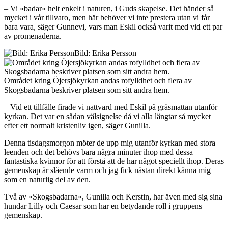
– Vi »badar« helt enkelt i naturen, i Guds skapelse. Det händer så
mycket i vår tillvaro, men här behöver vi inte prestera utan vi får
bara vara, säger Gunnevi, vars man Eskil också varit med vid ett par
av promenaderna.
Bild: Erika Persson
Området kring Öjersjökyrkan andas rofylldhet och flera av
Skogsbadarna beskriver platsen som sitt andra hem.
– Vid ett tillfälle firade vi nattvard med Eskil på gräsmattan utanför
kyrkan. Det var en sådan välsignelse då vi alla längtar så mycket
efter ett normalt kristenliv igen, säger Gunilla.
Denna tisdagsmorgon möter de upp mig utanför kyrkan med stora
leenden och det behövs bara några minuter ihop med dessa
fantastiska kvinnor för att förstå att de har något speciellt ihop. Deras
gemenskap är slående varm och jag fick nästan direkt känna mig
som en naturlig del av den.
Två av »Skogsbadarna«, Gunilla och Kerstin, har även med sig sina
hundar Lilly och Caesar som har en betydande roll i gruppens
gemenskap.