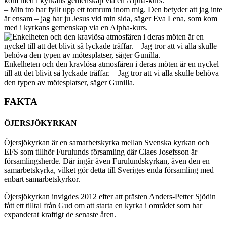
– Min tro har fyllt upp ett tomrum inom mig. Den betyder att jag inte
är ensam – jag har ju Jesus vid min sida, säger Eva Lena, som kom
med i kyrkans gemenskap via en Alpha-kurs.
Enkelheten och den kravlösa atmosfären i deras möten är en nyckel
till att det blivit så lyckade träffar. – Jag tror att vi alla skulle behöva
den typen av mötesplatser, säger Gunilla.
FAKTA
ÖJERSJÖKYRKAN
Öjersjökyrkan är en samarbetskyrka mellan Svenska kyrkan och
EFS som tillhör Furulunds församling där Claes Josefsson är
församlingsherde. Där ingår även Furulundskyrkan, även den en
samarbetskyrka, vilket gör detta till Sveriges enda församling med
enbart samarbetskyrkor.
Öjersjökyrkan invigdes 2012 efter att prästen Anders-Petter Sjödin
fått ett tilltal från Gud om att starta en kyrka i området som har
expanderat kraftigt de senaste åren.