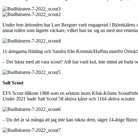
Under fem årtionden har Lars Bergner varit engagerad i Björnkälens sco
annat rollen som lägrets väckare, vilket han tar sig an med stor entusi
11-åringarna Hilding och Sandra från Komnäs/Haffsta utanför Örnsköld
– Det bästa med att vara scout? Allt har varit kul, inte minst att bada 
Salt Scout
EFS Scout tillkom 1988 som en sektion inom Kfuk-Kfums Scoutförbund.
Under 2021 hade Salt Scout 58 aktiva kårer och 1164 aktiva scouter.
– Du det är så många att jag inte kan räkna dem, säger 14-årige Björ