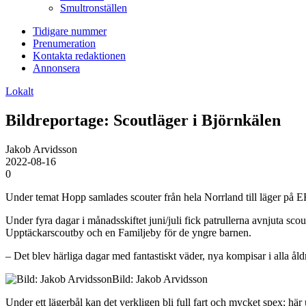
Smultronställen
Tidigare nummer
Prenumeration
Kontakta redaktionen
Annonsera
Lokalt
Bildreportage: Scoutläger i Björnkälen
Jakob Arvidsson
2022-08-16
0
Under temat Hopp samlades scouter från hela Norrland till läger på E
Under fyra dagar i månadsskiftet juni/juli fick patrullerna avnjuta scoutl
Upptäckarscoutby och en Familjeby för de yngre barnen.
– Det blev härliga dagar med fantastiskt väder, nya kompisar i alla ål
Bild: Jakob Arvidsson
Under ett lägerbål kan det verkligen bli full fart och mycket spex; hä