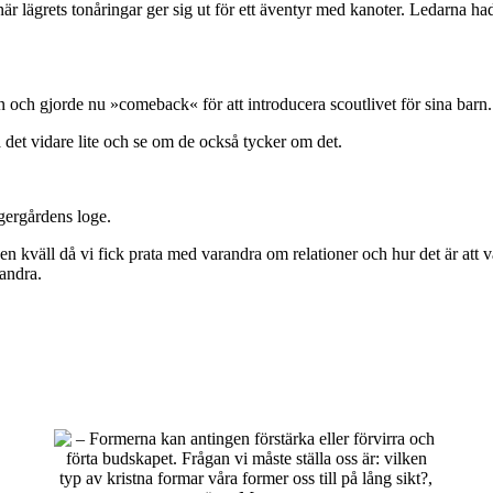
d, när lägrets tonåringar ger sig ut för ett äventyr med kanoter. Ledarna 
 och gjorde nu »comeback« för att introducera scoutlivet för sina barn.
ra det vidare lite och se om de också tycker om det.
ägergårdens loge.
na en kväll då vi fick prata med varandra om relationer och hur det är at
randra.