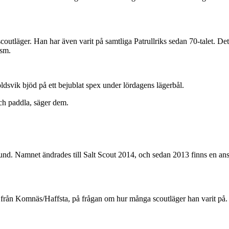
utläger. Han har även varit på samtliga Patrullriks sedan 70-talet. Det
asm.
svik bjöd på ett bejublat spex under lördagens lägerbål.
och paddla, säger dem.
 Namnet ändrades till Salt Scout 2014, och sedan 2013 finns en anslu
n från Komnäs/Haffsta, på frågan om hur många scoutläger han varit på.