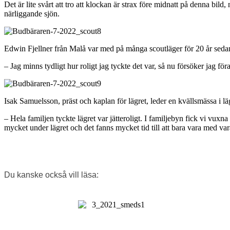
Det är lite svårt att tro att klockan är strax före midnatt på denna bil
närliggande sjön.
Edwin Fjellner från Malå var med på många scoutläger för 20 år sedan
– Jag minns tydligt hur roligt jag tyckte det var, så nu försöker jag fö
Isak Samuelsson, präst och kaplan för lägret, leder en kvällsmässa i l
– Hela familjen tyckte lägret var jätteroligt. I familjebyn fick vi vux
mycket under lägret och det fanns mycket tid till att bara vara med va
Du kanske också vill läsa: