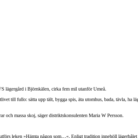
FS lägergård i Björnkälen, cirka fem mil utanför Umeå.
ivet till fullo: sätta upp tält, bygga spis, äta utomhus, bada, tävla, ha l
drar och massa skoj, säger distriktskonsulenten Maria W Persson.
r utförs leken »Hämta någon som…«. Enligt tradition innehöll lägerbålet 