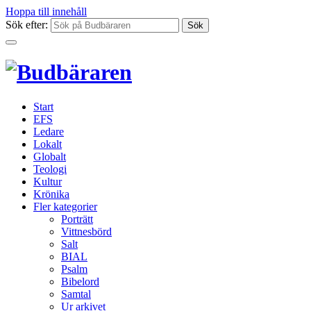
Hoppa till innehåll
Sök efter:
Start
EFS
Ledare
Lokalt
Globalt
Teologi
Kultur
Krönika
Fler kategorier
Porträtt
Vittnesbörd
Salt
BIAL
Psalm
Bibelord
Samtal
Ur arkivet