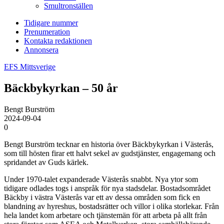
Smultronställen
Tidigare nummer
Prenumeration
Kontakta redaktionen
Annonsera
EFS Mittsverige
Bäckbykyrkan – 50 år
Bengt Burström
2024-09-04
0
Bengt Burström tecknar en historia över Bäckbykyrkan i Västerås,
som till hösten firar ett halvt sekel av gudstjänster, engagemang och
spridandet av Guds kärlek.
Under 1970-talet expanderade Västerås snabbt. Nya ytor som
tidigare odlades togs i anspråk för nya stadsdelar. Bostadsområdet
Bäckby i västra Västerås var ett av dessa områden som fick en
blandning av hyreshus, bostadsrätter och villor i olika storlekar. Från
hela landet kom arbetare och tjänstemän för att arbeta på allt från