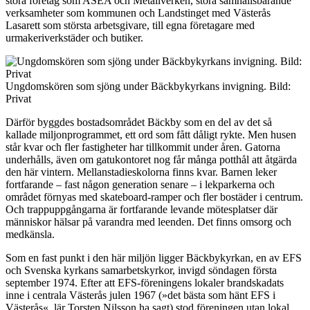
stora företag som ASEA och Metallverken, stora samhällsbärande
verksamheter som kommunen och Landstinget med Västerås
Lasarett som största arbetsgivare, till egna företagare med
urmakeriverkstäder och butiker.
Ungdomskören som sjöng under Bäckbykyrkans invigning. Bild:
Privat
Därför byggdes bostadsområdet Bäckby som en del av det så
kallade miljonprogrammet, ett ord som fått dåligt rykte. Men husen
står kvar och fler fastigheter har tillkommit under åren. Gatorna
underhålls, även om gatukontoret nog får många potthål att åtgärda
den här vintern. Mellanstadieskolorna finns kvar. Barnen leker
fortfarande – fast någon generation senare – i lekparkerna och
området förnyas med skateboard-ramper och fler bostäder i centrum.
Och trappuppgångarna är fortfarande levande mötesplatser där
människor hälsar på varandra med leenden. Det finns omsorg och
medkänsla.
Som en fast punkt i den här miljön ligger Bäckbykyrkan, en av EFS
och Svenska kyrkans samarbetskyrkor, invigd söndagen första
september 1974. Efter att EFS-föreningens lokaler brandskadats
inne i centrala Västerås julen 1967 (»det bästa som hänt EFS i
Västerås«, lär Torsten Nilsson ha sagt) stod föreningen utan lokal.