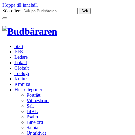
Hoppa till innehåll
Sök efter:
Start
EFS
Ledare
Lokalt
Globalt
Teologi
Kultur
Krönika
Fler kategorier
Porträtt
Vittnesbörd
Salt
BIAL
Psalm
Bibelord
Samtal
Ur arkivet