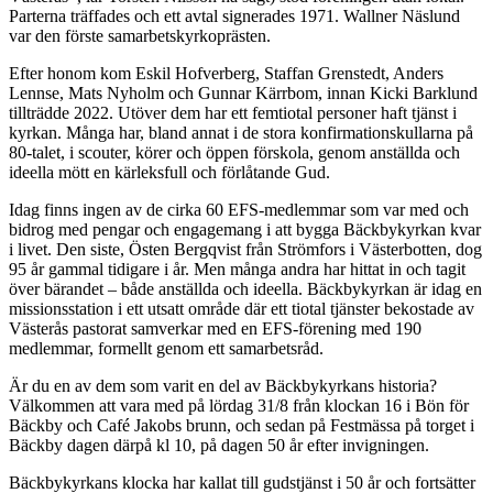
Parterna träffades och ett avtal signerades 1971. Wallner Näslund
var den förste samarbetskyrko­prästen.
Efter honom kom Eskil Hofverberg, Staffan Grenstedt, Anders
Lennse, Mats Nyholm och Gunnar Kärrbom, innan Kicki Barklund
tillträdde 2022. Utöver dem har ett femtiotal personer haft tjänst i
kyrkan. Många har, bland annat i de stora konfirmationskullarna på
80-talet, i scouter, körer och öppen förskola, genom anställda och
ideella mött en kärleksfull och förlåtande Gud.
Idag finns ingen av de cirka 60 EFS-medlemmar som var med och
bidrog med pengar och engagemang i att bygga Bäckbykyrkan kvar
i livet. Den siste, Östen Bergqvist från Strömfors i Västerbotten, dog
95 år gammal tidigare i år. Men många andra har hittat in och tagit
över bärandet – både anställda och ideella. Bäckbykyrkan är idag en
missionsstation i ett utsatt område där ett tiotal tjänster bekostade av
Västerås pastorat samverkar med en EFS-förening med 190
medlemmar, formellt genom ett samarbetsråd.
Är du en av dem som varit en del av Bäckbykyrkans historia?
Välkommen att vara med på lördag 31/8 från klockan 16 i Bön för
Bäckby och Café Jakobs brunn, och sedan på Festmässa på torget i
Bäckby dagen därpå kl 10, på dagen 50 år efter invigningen.
Bäckbykyrkans klocka har kallat till gudstjänst i 50 år och fortsätter