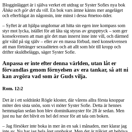
Blogginlägget är i själva verket ett utdrag ur Syster Sofies nya bok
Älska och gör det du vill
. En bok vars ämne känns mer angeläget
och efterfrågat än någonsin, inte minst i dessa #metoo-tider.
– Syftet är att hjälpa ungdomar att hitta sin egen inre kompass som
styr mot lycka, istället för att låta sig styras av grupptryck – som ger
konsekvensen att man gör det man innerst inne inte vill, och därmed
gör våld på sig själv – eller av en massa förbud, med konsekvensen
att man förtränger sexualiteten och att allt som hör till kropp och
drifter skuldbeläggs, säger Syster Sofie.
Anpassa er inte efter denna världen, utan låt er
förvandlas genom förnyelsen av era tankar, så att ni
kan avgöra vad som är Guds vilja.
Rom. 12:2
Det är i ett soldränkt Rögle kloster, där vårens allra första knoppar
möter den sista snön, som vi möter Syster Sofie. Detta är hennes
hemmaplan sedan hon blev dominikansyster för 28 år sedan. Men
just nu har det blivit en hel del resor för att tala om boken.
– Jag försöker inte boka in mer än en sak i månaden, mer klarar jag
inte av. Nu har jag hela året uppbokat. Men det är tråkigt att behöva