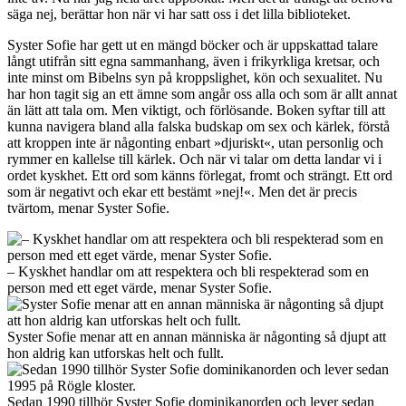
säga nej, berättar hon när vi har satt oss i det lilla biblioteket.
Syster Sofie har gett ut en mängd böcker och är uppskattad talare
långt utifrån sitt egna sammanhang, även i frikyrkliga kretsar, och
inte minst om Bibelns syn på kroppslighet, kön och sexualitet. Nu
har hon tagit sig an ett ämne som angår oss alla och som är allt annat
än lätt att tala om. Men viktigt, och förlösande. Boken syftar till att
kunna navigera bland alla falska budskap om sex och kärlek, förstå
att kroppen inte är någonting enbart »djuriskt«, utan personlig och
rymmer en kallelse till kärlek. Och när vi talar om detta landar vi i
ordet kyskhet. Ett ord som känns förlegat, fromt och strängt. Ett ord
som är negativt och ekar ett bestämt »nej!«. Men det är precis
tvärtom, menar Syster Sofie.
– Kyskhet handlar om att respektera och bli respekterad som en
person med ett eget värde, menar Syster Sofie.
Syster Sofie menar att en annan människa är någonting så djupt att
hon aldrig kan utforskas helt och fullt.
Sedan 1990 tillhör Syster Sofie dominikanorden och lever sedan