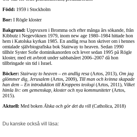
Född:
1959 i Stockholm
Bor:
I Rögle kloster
Bakgrund:
Uppvuxen i Bromma och efter många års sökande, från
Kibbutz i Negevöknen 1979, inom new age 1980–1984 hittade hon
hem i Katolska kyrkan 1985. En andlig resa hon skriver om i hennes
omtalade självbiografiska bok Stairway to heaven. Sedan 1990
tillhör Syster Sofie dominikanorden och lever sedan 1995 på Rögle
kloster, med ett avbrott under sabbatsåret 2006–2007 då hon
tillbringade sin tid i Israel.
Böcker:
Stairway to heaven – en andlig resa
(Artos, 2013),
Om jag
glömmer dig, Jerusalem
(Artos, 2009),
Till man och kvinna skapade
han dem – En introduktion till Kroppens teologi
(Artos, 2011),
Vilket
himla liv: om gemenskap, kloster och nya kommuniteter
(Artos,
2015).
Aktuell:
Med boken
Älska och gör det du vill
(Catholica, 2018)
Du kanske också vill läsa: