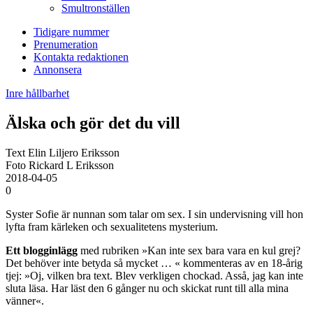
Smultronställen
Tidigare nummer
Prenumeration
Kontakta redaktionen
Annonsera
Inre hållbarhet
Älska och gör det du vill
Text Elin Liljero Eriksson
Foto Rickard L Eriksson
2018-04-05
0
Syster Sofie är nunnan som talar om sex. I sin undervisning vill hon
lyfta fram kärleken och sexualitetens mysterium.
Ett blogginlägg
med rubriken »Kan inte sex bara vara en kul grej?
Det behöver inte betyda så mycket … « kommenteras av en 18-årig
tjej: »Oj, vilken bra text. Blev verkligen chockad. Asså, jag kan inte
sluta läsa. Har läst den 6 gånger nu och skickat runt till alla mina
vänner«.