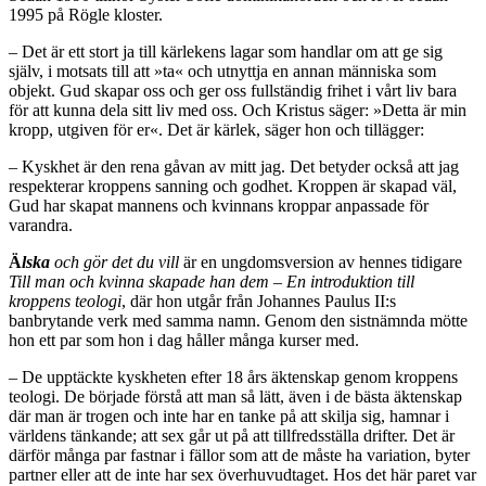
1995 på Rögle kloster.
– Det är ett stort ja till kärlekens lagar som handlar om att ge sig
själv, i motsats till att »ta« och utnyttja en annan människa som
objekt. Gud skapar oss och ger oss fullständig frihet i vårt liv bara
för att kunna dela sitt liv med oss. Och Kristus säger: »Detta är min
kropp, utgiven för er«. Det är kärlek, säger hon och tillägger:
– Kyskhet är den rena gåvan av mitt jag. Det betyder också att jag
respekterar kroppens sanning och godhet. Kroppen är skapad väl,
Gud har skapat mannens och kvinnans kroppar anpassade för
varandra.
Ä
lska
och gör det du vill
är en ungdoms­version av hennes tidigare
Till man och kvinna skapade han dem – En introduktion till
kroppens teologi
, där hon utgår från Johannes Paulus II:s
banbrytande verk med samma namn. Genom den sistnämnda mötte
hon ett par som hon i dag håller många kurser med.
– De upptäckte kyskheten efter 18 års äktenskap genom kroppens
teologi. De började förstå att man så lätt, även i de bästa äktenskap
där man är trogen och inte har en tanke på att skilja sig, hamnar i
världens tänkande; att sex går ut på att tillfredsställa drifter. Det är
därför många par fastnar i fällor som att de måste ha variation, byter
partner eller att de inte har sex överhuvudtaget. Hos det här paret var