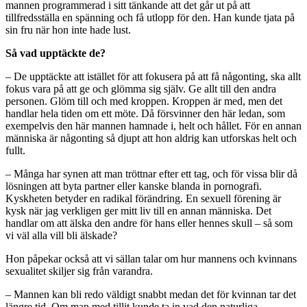
mannen programmerad i sitt tänkande att det går ut på att
tillfredsställa en spänning och få utlopp för den. Han kunde tjata på
sin fru när hon inte hade lust.
Så vad upptäckte de?
– De upptäckte att istället för att fokusera på att få någonting, ska allt
fokus vara på att ge och glömma sig själv. Ge allt till den andra
personen. Glöm till och med kroppen. Kroppen är med, men det
handlar hela tiden om ett möte. Då försvinner den här ledan, som
exempelvis den här mannen hamnade i, helt och hållet. För en annan
människa är någonting så djupt att hon aldrig kan utforskas helt och
fullt.
– Många har synen att man tröttnar efter ett tag, och för vissa blir då
lösningen att byta partner eller kanske blanda in pornografi.
Kyskheten betyder en radikal förändring. En sexuell förening är
kysk när jag verkligen ger mitt liv till en annan människa. Det
handlar om att älska den andre för hans eller hennes skull – så som
vi väl alla vill bli älskade?
Hon påpekar också att vi sällan talar om hur mannens och kvinnans
sexualitet skiljer sig från varandra.
– Mannen kan bli redo väldigt snabbt medan det för kvinnan tar det
längre tid. Om man med tillit kunde ta in vad den naturliga