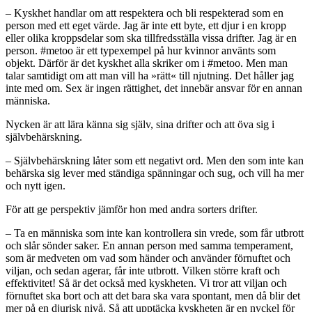
– Kyskhet handlar om att respektera och bli respekterad som en
person med ett eget värde. Jag är inte ett byte, ett djur i en kropp
eller olika kroppsdelar som ska tillfredsställa vissa drifter. Jag är en
person. #metoo är ett typexempel på hur kvinnor använts som
objekt. Därför är det kyskhet alla skriker om i #metoo. Men man
talar samtidigt om att man vill ha »rätt« till njutning. Det håller jag
inte med om. Sex är ingen rättighet, det innebär ansvar för en annan
människa.
Nycken är att lära känna sig själv, sina drifter och att öva sig i
självbehärskning.
– Självbehärskning låter som ett negativt ord. Men den som inte kan
behärska sig lever med ständiga spänningar och sug, och vill ha mer
och nytt igen.
För att ge perspektiv jämför hon med andra sorters drifter.
– Ta en människa som inte kan kontrollera sin vrede, som får utbrott
och slår sönder saker. En annan person med samma temperament,
som är medveten om vad som händer och använder förnuftet och
viljan, och sedan agerar, får inte utbrott. Vilken större kraft och
effektivitet! Så är det också med kyskheten. Vi tror att viljan och
förnuftet ska bort och att det bara ska vara spontant, men då blir det
mer på en djurisk nivå. Så att upptäcka kyskheten är en nyckel för