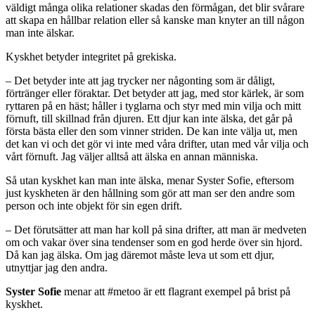
väldigt många olika relationer skadas den förmågan, det blir svårare
att skapa en hållbar relation eller så kanske man knyter an till någon
man inte älskar.
Kyskhet betyder integritet på grekiska.
– Det betyder inte att jag trycker ner någonting som är dåligt,
förtränger eller föraktar. Det betyder att jag, med stor kärlek, är som
ryttaren på en häst; håller i tyglarna och styr med min vilja och mitt
förnuft, till skillnad från djuren. Ett djur kan inte älska, det går på
första bästa eller den som vinner striden. De kan inte välja ut, men
det kan vi och det gör vi inte med våra drifter, utan med vår vilja och
vårt förnuft. Jag väljer alltså att älska en annan människa.
Så utan kyskhet kan man inte älska, menar Syster Sofie, eftersom
just kyskheten är den hållning som gör att man ser den andre som
person och inte objekt för sin egen drift.
– Det förutsätter att man har koll på sina drifter, att man är medveten
om och vakar över sina tendenser som en god herde över sin hjord.
Då kan jag älska. Om jag däremot måste leva ut som ett djur,
utnyttjar jag den andra.
Syster Sofie
menar att #metoo är ett flagrant exempel på brist på
kyskhet.