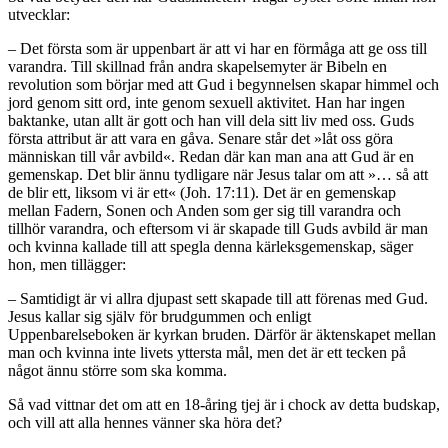
utvecklar:
– Det första som är uppenbart är att vi har en förmåga att ge oss till
varandra. Till skillnad från andra skapelsemyter är Bibeln en
revolution som börjar med att Gud i begynnelsen skapar himmel och
jord genom sitt ord, inte genom sexuell aktivitet. Han har ingen
baktanke, utan allt är gott och han vill dela sitt liv med oss. Guds
första attribut är att vara en gåva. Senare står det »låt oss göra
människan till vår avbild«. Redan där kan man ana att Gud är en
gemenskap. Det blir ännu tydligare när Jesus talar om att »… så att
de blir ett, liksom vi är ett« (Joh. 17:11). Det är en gemenskap
mellan Fadern, Sonen och Anden som ger sig till varandra och
tillhör varandra, och eftersom vi är skapade till Guds avbild är man
och kvinna kallade till att spegla denna kärleksgemenskap, säger
hon, men tillägger:
– Samtidigt är vi allra djupast sett skapade till att förenas med Gud.
Jesus kallar sig själv för brudgummen och enligt
Uppenbarelseboken är kyrkan bruden. Därför är äktenskapet mellan
man och kvinna inte livets yttersta mål, men det är ett tecken på
något ännu större som ska komma.
Så vad vittnar det om att en 18-åring tjej är i chock av detta budskap,
och vill att alla hennes vänner ska höra det?