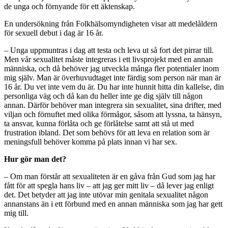
de unga och förnyande för ett äktenskap.
En undersökning från Folkhälsomyndigheten visar att medelåldern
för sexuell debut i dag är 16 år.
– Unga uppmuntras i dag att testa och leva ut så fort det pirrar till.
Men vår sexualitet måste integreras i ett livsprojekt med en annan
människa, och då behöver jag utveckla många fler potentialer inom
mig själv. Man är överhuvudtaget inte färdig som person när man är
16 år. Du vet inte vem du är. Du har inte hunnit hitta din kallelse, din
personliga väg och då kan du heller inte ge dig själv till någon
annan. Därför behöver man integrera sin sexualitet, sina drifter, med
viljan och förnuftet med olika förmågor, såsom att lyssna, ta hänsyn,
ta ansvar, kunna förlåta och ge förlåtelse samt att stå ut med
frustration ibland. Det som behövs för att leva en relation som är
meningsfull behöver komma på plats innan vi har sex.
Hur gör man det?
– Om man förstår att sexualiteten är en gåva från Gud som jag har
fått för att spegla hans liv – att jag ger mitt liv – då lever jag enligt
det. Det betyder att jag inte utövar min genitala sexualitet någon
annanstans än i ett förbund med en annan människa som jag har gett
mig till.