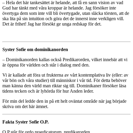
– Hela det här tankesättet är helande, att få en sann vision av vad
Gud har tänkt med våra kroppar är helande. Jag försöker inte
övertyga dem som inte vill bli övertygade, utan släcka törsten, att de
ska lita på sin intuition och göra det de innerst inne verkligen vill.
Det är frihet! Jag har försökt ge unga redskap för det.
Syster Sofie om dominikanorden
– Dominikanorden kallas också Predikarorden, vilket innebär att vi
är öppna för världen och står i dialog med den.
Vi är kallade att föra ut frukterna av vårt kontemplativa liv (eller: av
vår bön och våra studier) till människor i vår tid. För detta behöver
man känna den värld man riktar sig till. Dominikaner försöker läsa
tidens tecken och är lyhörda för hur Anden leder.
För min del ledde den in på ett helt oväntat område när jag började
skriva om det här ämnet.
Fakta Syster Sofie O.P.
O.P står för ordo praedicatorum, predikarorden