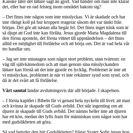
Kanske låter det lättare sagt än gjort. Vad händer om man inte klarar
det, eller har en rad felsteg inom området bakom sig?
– Det finns inte någon som inte misslyckas. Vi är skadade och har
inte riktigt koll på hur kroppen reagerar såsom det var tänkt från
början. Det gör att nästan alla begår fel. Det finns inget träsk som är
så djupt att Gud inte kan förlåta. Jesus gjorde Maria Magdalena till
den första aposteln, det första vittnet till uppståndelsen – det finns
alltid en möjlighet till förlåtelse och att börja om. Det är vad hela vår
tro handlar om.
– Jag ser inte misstagen som något stort problem, utan tvärtom: en
väg till självkännedom och att man genom sina misslyckanden
lättare kan förstå att det inte gjorde en lycklig. Problemet är inte att
vi misslyckas, problemet är när vi inte erkänner synd som synd, och
då är det svårt att få förlåtelse.
Vårt samtal
landar avslutningsvis där allt började. I skapelsen.
– I första kapitlet i Bibeln får vi genast hela nyckeln till livet; att man
och kvinna är skapade till Guds avbild. Det står ingenting om att
djuren är skapade till Guds avbild. Det nämns heller inte att djuren
har ett kön, medan det lyfts fram för människan som något som har
med gudslikheten att göra.
Så vad betyder den här Gudslikheten? frågar Syster Sofie innan hon