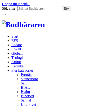
Hoppa till innehåll
Sök efter:
Start
EFS
Ledare
Lokalt
Globalt
Teologi
Kultur
Krönika
Fler kategorier
Porträtt
Vittnesbörd
Salt
BIAL
Psalm
Bibelord
Samtal
Ur arkivet