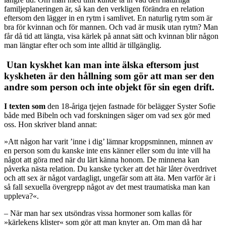
familjeplaneringen är, så kan den verkligen förändra en relation
eftersom den lägger in en rytm i samlivet. En naturlig rytm som är
bra för kvinnan och för mannen. Och vad är musik utan rytm? Man
får då tid att längta, visa kärlek på annat sätt och kvinnan blir någon
man längtar efter och som inte alltid är tillgänglig.
Utan kyskhet kan man inte älska eftersom just
kyskheten är den hållning som gör att man ser den
andre som person och inte objekt för sin egen drift.
I texten som
den 18-åriga tjejen fastnade för belägger Syster Sofie
både med Bibeln och vad forskningen säger om vad sex gör med
oss. Hon skriver bland annat:
»Att någon har varit ’inne i dig’ lämnar kroppsminnen, minnen av
en person som du kanske inte ens känner eller som du inte vill ha
något att göra med när du lärt känna honom. De minnena kan
påverka nästa relation. Du kanske tycker att det här låter överdrivet
och att sex är något vardagligt, ungefär som att äta. Men varför är i
så fall sexuella övergrepp något av det mest traumatiska man kan
uppleva?«.
– När man har sex utsöndras vissa hormoner som kallas för
»kärlekens klister« som gör att man knyter an. Om man då har