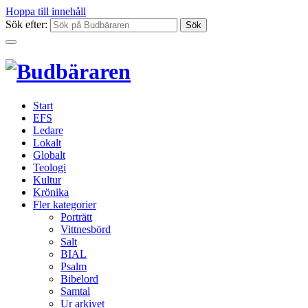
Hoppa till innehåll
Sök efter:
Start
EFS
Ledare
Lokalt
Globalt
Teologi
Kultur
Krönika
Fler kategorier
Porträtt
Vittnesbörd
Salt
BIAL
Psalm
Bibelord
Samtal
Ur arkivet