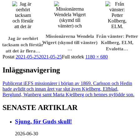
Missionärerna Wendela
Från vänster: Petter
Jag är oerhört
Wigert (skymd till vänster)
Kollberg, ELM,
tacksam och förstår
…
Evalotta…
att det är flera…
Postat
2021-05-25
2021-05-25
Full storlek
1180 × 680
Inläggsnavigering
Publicerat i
EFS missionärer i början av 1869. Carlsson och Hedin
hade avlidit och innan året var slut även Kjellberg, Elfblad,
Berglund, Wanberg samt Maria Kjellberg och hennes nyfödde son.
SENASTE ARTIKLAR
Sjung, för Guds skull!
2026-06-30