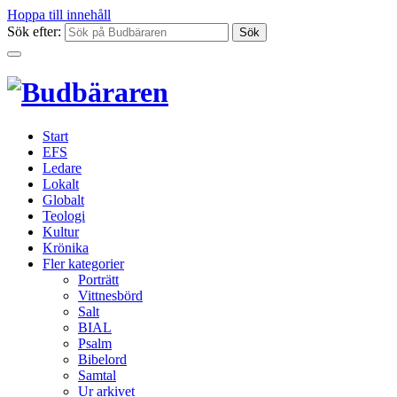
Hoppa till innehåll
Sök efter:
Start
EFS
Ledare
Lokalt
Globalt
Teologi
Kultur
Krönika
Fler kategorier
Porträtt
Vittnesbörd
Salt
BIAL
Psalm
Bibelord
Samtal
Ur arkivet