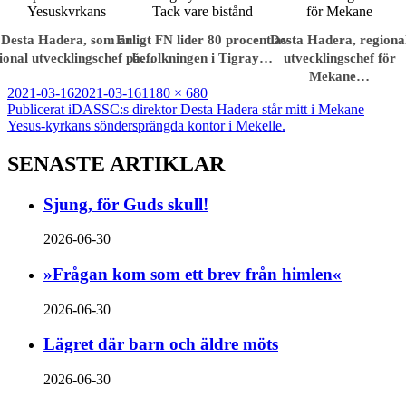
Desta Hadera, som är
Enligt FN lider 80 procent av
Desta Hadera, regiona
ional utvecklingschef på…
befolkningen i Tigray…
utvecklingschef för
Mekane…
Postat
Full
2021-03-16
2021-03-16
1180 × 680
Inläggsnavigering
storlek
Publicerat i
DASSC:s direktor Desta Hadera står mitt i Mekane
Yesus-kyrkans söndersprängda kontor i Mekelle.
SENASTE ARTIKLAR
Sjung, för Guds skull!
2026-06-30
»Frågan kom som ett brev från himlen«
2026-06-30
Lägret där barn och äldre möts
2026-06-30