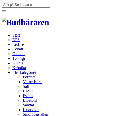
Hoppa
Sök
till
efter:
innehåll
Start
EFS
Ledare
Lokalt
Globalt
Teologi
Kultur
Krönika
Fler kategorier
Porträtt
Vittnesbörd
Salt
BIAL
Psalm
Bibelord
Samtal
Ur arkivet
Smultronställen