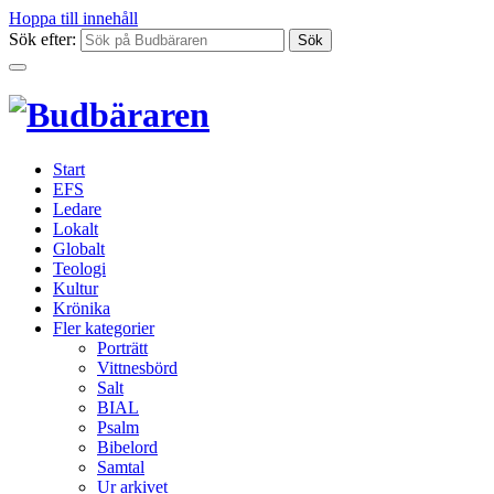
Hoppa till innehåll
Sök efter:
Start
EFS
Ledare
Lokalt
Globalt
Teologi
Kultur
Krönika
Fler kategorier
Porträtt
Vittnesbörd
Salt
BIAL
Psalm
Bibelord
Samtal
Ur arkivet