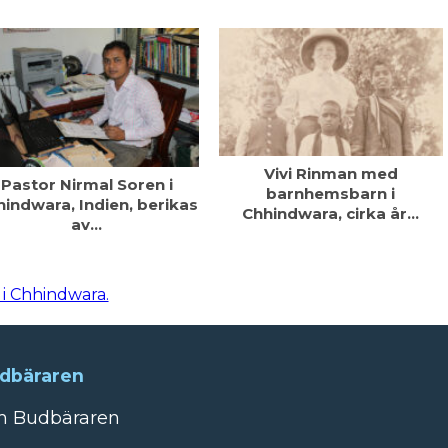
Vivi Rinman med
Pastor Nirmal Soren i
barnhemsbarn i
indwara, Indien, berikas
Chhindwara, cirka år…
av…
 Chhindwara.
dbäraren
 Budbäraren