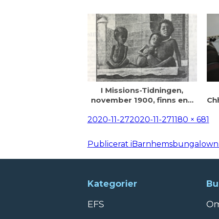
I Missions-Tidningen,
november 1900, finns en…
Chh
Postat
Full
2020-11-27
2020-11-27
1180 × 681
storlek
Inläggsnavigering
Publicerat i
Barnhemsbungalown i
Kategorier
Bu
EFS
Om