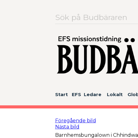
Sök
efter:
Start
EFS
Ledare
Lokalt
Glob
Föregående bild
Nästa bild
Barnhemsbungalown i Chhindwar