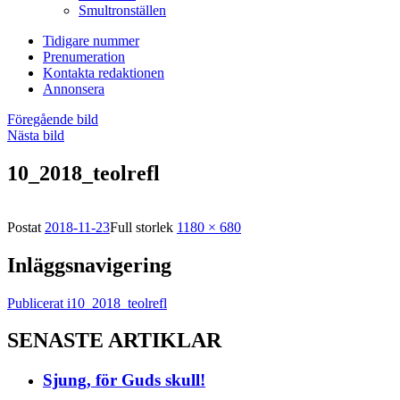
Smultronställen
Tidigare nummer
Prenumeration
Kontakta redaktionen
Annonsera
Föregående bild
Nästa bild
10_2018_teolrefl
Postat
2018-11-23
Full storlek
1180 × 680
Inläggsnavigering
Publicerat i
10_2018_teolrefl
SENASTE ARTIKLAR
Sjung, för Guds skull!