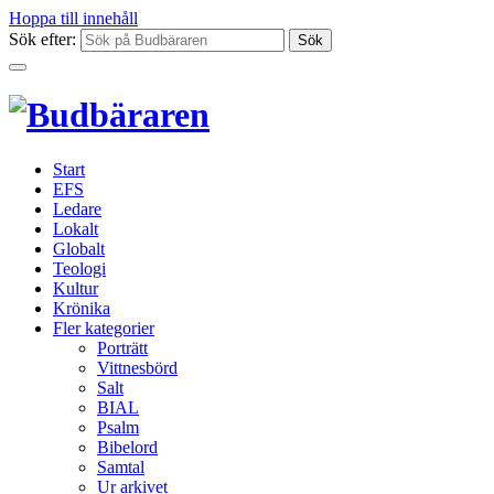
Hoppa till innehåll
Sök efter:
Start
EFS
Ledare
Lokalt
Globalt
Teologi
Kultur
Krönika
Fler kategorier
Porträtt
Vittnesbörd
Salt
BIAL
Psalm
Bibelord
Samtal
Ur arkivet